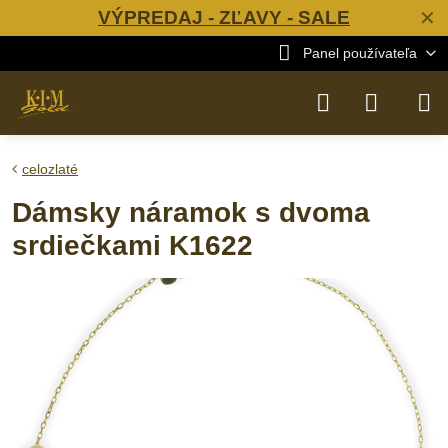
VÝPREDAJ - ZĽAVY - SALE
✕
Panel používateľa
celozlaté
Dámsky náramok s dvoma
srdiečkami K1622