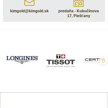
kimgold​@kimgold​.sk
predaňa - Kukučínova
17, Piešťany