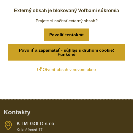
Externý obsah je blokovaný Voľbami súkromia
Prajete si načítať externý obsah?
Povoliť tentokrát
Povoliť a zapamätať - súhlas s druhom cookie:
Funkčné
Otvoriť obsah v novom okne
Kontakty
K​​.I​​.M​​. GOLD s​​.r​​.o​​.
Kukučínová 17