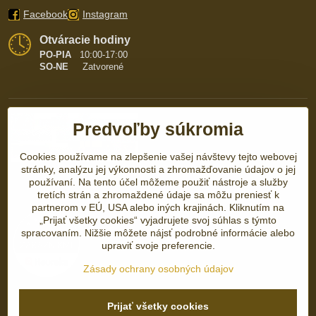
Facebook
Instagram
Otváracie hodiny
PO-PIA
10:00-17:00
SO-NE
Zatvorené
Predvoľby súkromia
Cookies používame na zlepšenie vašej návštevy tejto webovej
stránky, analýzu jej výkonnosti a zhromažďovanie údajov o jej
používaní. Na tento účel môžeme použiť nástroje a služby
tretích strán a zhromaždené údaje sa môžu preniesť k
partnerom v EÚ, USA alebo iných krajinách. Kliknutím na
„Prijať všetky cookies“ vyjadrujete svoj súhlas s týmto
spracovaním. Nižšie môžete nájsť podrobné informácie alebo
upraviť svoje preferencie.
Zásady ochrany osobných údajov
Prijať všetky cookies
©
2026
Copyright