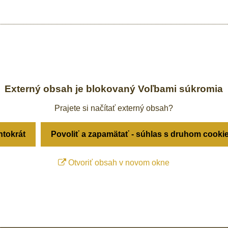
Externý obsah je blokovaný Voľbami súkromia
Prajete si načítať externý obsah?
ntokrát
Povoliť a zapamätať - súhlas s druhom cooki
Otvoriť obsah v novom okne