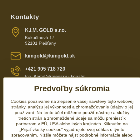
Kontakty
K​​.I​​.M​​. GOLD s​​.r​​.o​​.
Kukučínová 17
92101 Piešťany
kimgold​@kimgold​.sk
+421 905 718 720
Ing. Kamil Strmenský - konateľ
Predvoľby súkromia
+421 905 657 700
Cookies používame na zlepšenie vašej návštevy tejto webovej
+421 337 735 110
stránky, analýzu jej výkonnosti a zhromažďovanie údajov o jej
používaní. Na tento účel môžeme použiť nástroje a služby
tretích strán a zhromaždené údaje sa môžu preniesť k
partnerom v EÚ, USA alebo iných krajinách. Kliknutím na
„Prijať všetky cookies“ vyjadrujete svoj súhlas s týmto
spracovaním. Nižšie môžete nájsť podrobné informácie alebo