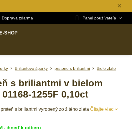
✕
Doprava zdarma
Panel používateľa
E-SHOP
erky
Briliantové šperky
prstene s briliantmi
Biele zlato
eň s briliantmi v bielom
e 01168-1255F 0,10ct
rsteň s briliantmi vyrobený zo žltého zlata
Čítajte viac
- ihneď k odberu