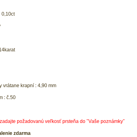
 0,10ct
ý
g
14karat
y vrátane krapní : 4,90 mm
m : č.50
 zadajte požadovanú veľkosť prsteňa do "Vaše poznámky"
alenie zdarma