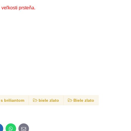
veľkosti prsteňa.
s briliantom
biele zlato
Biele zlato
inkedIn
WhatsApp
E-