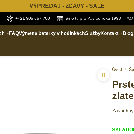
VÝPREDAJ - ZĽAVY - SALE
+421 905 657 700
Sme tu pre Vás od roku 1993
ch
FAQ
Výmena baterky v hodinkách
Služby
Kontakt
Blog
Úvod
Šp
Prst
zlat
Zásnubný p
SKLADOM 