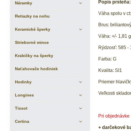
Popis prsteňa:
Náramky
Váha spolu v ct:
Retiazky na nohu
Brus: briliantov
Keramické šperky
Váha: +/- 1,81 
Strieborné mince
Rýdzosť: 585 - 
Krabičky na šperky
Farba: G
Naťahovače hodiniek
Kvalita: SI1
Priemer hlavičk
Hodinky
Veľkosti sklado
Longines
Tissot
Pri objednávke
Certina
+ darčekové b