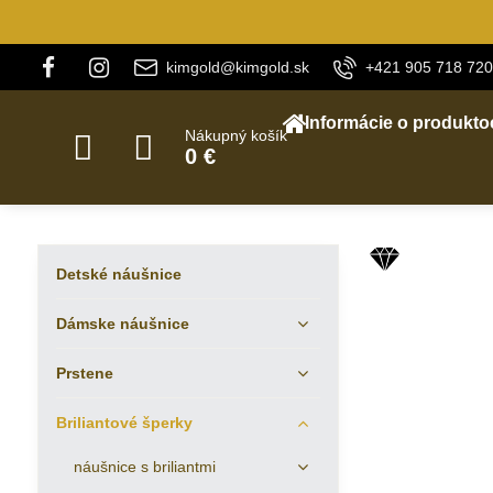
kimgold@kimgold.sk
+421 905 718 720
Informácie o produkto
Nákupný košík
0 €
Detské náušnice
Dámske náušnice
Prstene
Briliantové šperky
náušnice s briliantmi