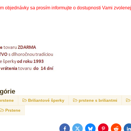
 objednávky sa prosím informujte o dostupnosti Vami zvolenej 
egórie
prstene
Briliantové šperky
prstene s briliantmi
Prstene
Facebook
Twitter
Bluesky
Pinterest
Reddit
L