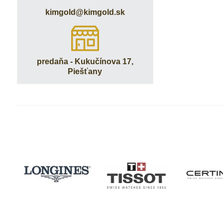
kimgold​@kimgold​.sk
predaňa - Kukučínova 17,
Piešťany