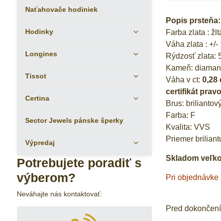
Naťahovače hodiniek
Popis prsteňa:
Hodinky
Farba zlata : žlt
Váha zlata : +/-
Longines
Rýdzosť zlata: 
Kameň: diaman
Tissot
Váha v ct:
0,28 
certifikát pravo
Certina
Brus: briliantov
Farba: F
Sector Jewels pánske šperky
Kvalita: VVS
Priemer brilian
Výpredaj
Skladom veľkos
Potrebujete poradiť s
výberom?
Pri objednávke
Neváhajte nás kontaktovať:
Pred dokončením