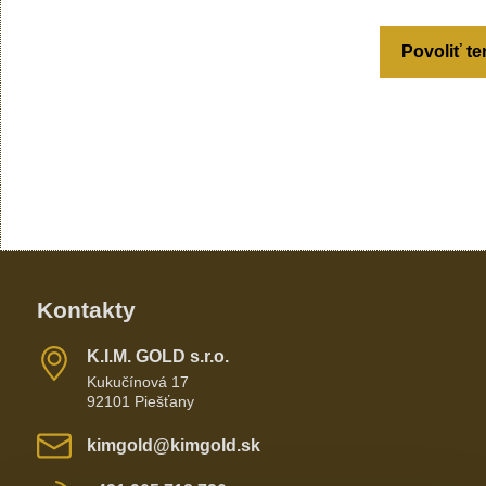
Povoliť te
Kontakty
K​​.I​​.M​​. GOLD s​​.r​​.o​​.
Kukučínová 17
92101 Piešťany
kimgold​@kimgold​.sk