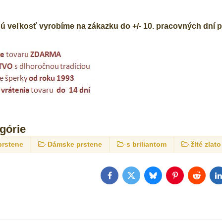
ú veľkosť vyrobíme na zákazku do +/- 10. pracovných dní 
egórie
prstene
Dámske prstene
s briliantom
žlté zlato
Facebook
Twitter
Bluesky
Pinterest
Reddit
L