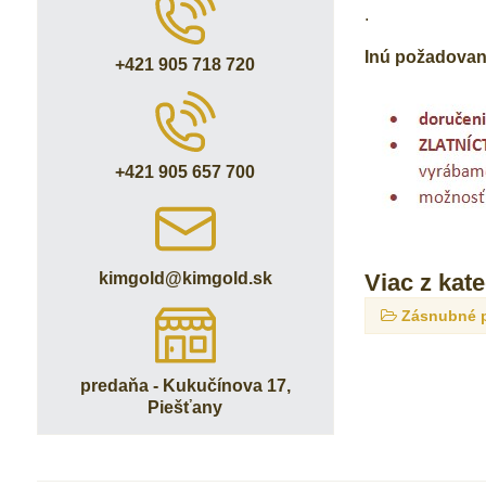
.
Inú požadovan
+421 905 718 720
+421 905 657 700
Viac z kat
kimgold​@kimgold​.sk
Zásnubné 
predaňa - Kukučínova 17,
Piešťany