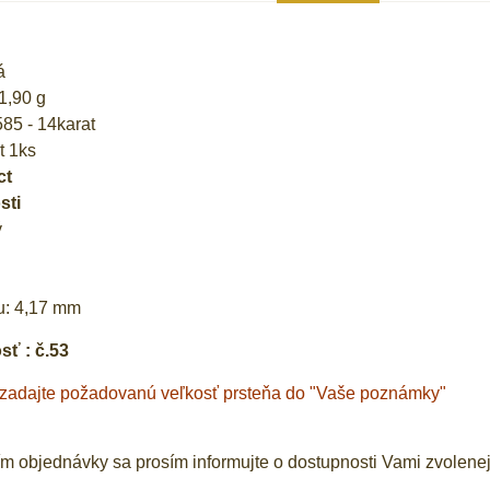
á
 1,90 g
585 - 14karat
t 1ks
ct
sti
ý
tu: 4,17 mm
ť : č.53
 zadajte požadovanú veľkosť prsteňa do "Vaše poznámky"
 objednávky sa prosím informujte o dostupnosti Vami zvolenej 