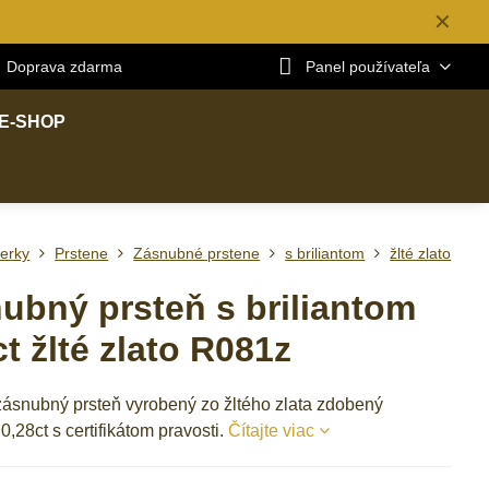
✕
Doprava zdarma
Panel používateľa
E-SHOP
erky
Prstene
Zásnubné prstene
s briliantom
žlté zlato
ubný prsteň s briliantom
ct žlté zlato R081z
zásnubný prsteň vyrobený zo žltého zlata zdobený
 0,28ct s certifikátom pravosti.
Čítajte viac