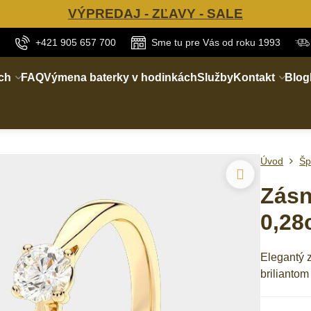
VÝPREDAJ - ZĽAVY - SALE
+421 905 657 700
Sme tu pre Vás od roku 1993
ch
FAQ
Výmena baterky v hodinkách
Služby
Kontakt
Blog
Úvod
Šp
Zásn
0,28
Elegantý 
briliantom