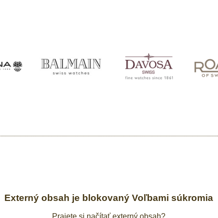
Externý obsah je blokovaný Voľbami súkromia
Prajete si načítať externý obsah?