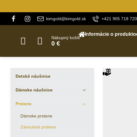
kimgold@kimgold.sk
+421 905 718 720
Informácie o produkto
Nákupný košík
0 €
Detské náušnice
Dámske náušnice
Prstene
Dámske prstene
Zásnubné prstene