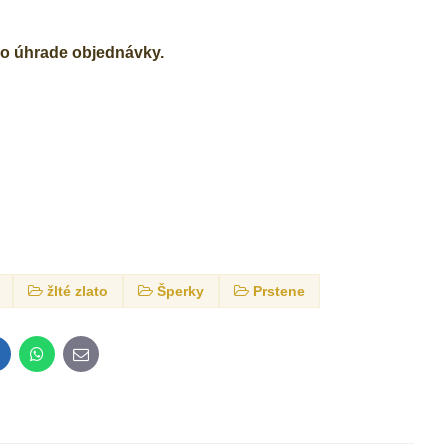
po úhrade objednávky.
žlté zlato
Šperky
Prstene
inkedIn
WhatsApp
E-
mail