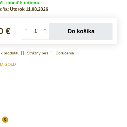
- ihneď k odberu
 dňa:
Utorok
11.08.2026
0 €
Do košíka
 k produktu
Strážny pes
Doručenia
IM GOLD
a
0