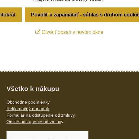
ntokrát
Povoliť a zapamätať - súhlas s druhom cooki
Otvoriť obsah v novom okne
Všetko k nákupu
Obchodné podmienky
Reklamačný poriadok
Formulár na odstúpenie od zmluvy
Online odstúpenie od zmluvy