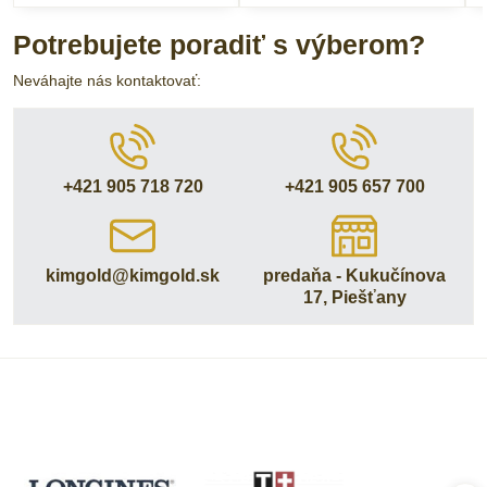
Potrebujete poradiť s výberom?
Neváhajte nás kontaktovať:
+421 905 718 720
+421 905 657 700
kimgold​@kimgold​.sk
predaňa - Kukučínova
17, Piešťany