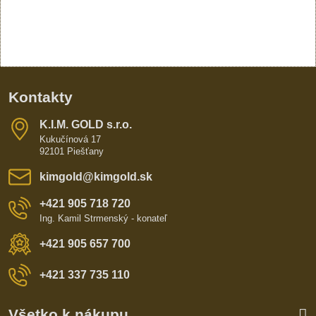
Kontakty
K​​.I​​.M​​. GOLD s​​.r​​.o​​.
Kukučínová 17
92101 Piešťany
kimgold​@kimgold​.sk
+421 905 718 720
Ing. Kamil Strmenský - konateľ
+421 905 657 700
+421 337 735 110
Všetko k nákupu