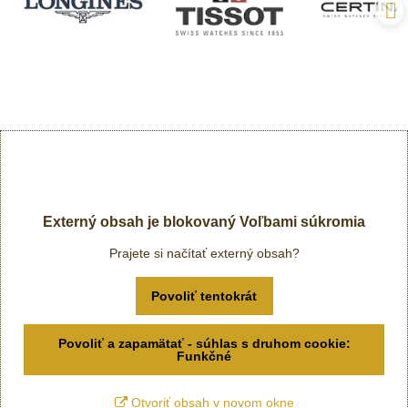
Externý obsah je blokovaný Voľbami súkromia
Prajete si načítať externý obsah?
Povoliť tentokrát
Povoliť a zapamätať - súhlas s druhom cookie:
Funkčné
Otvoriť obsah v novom okne