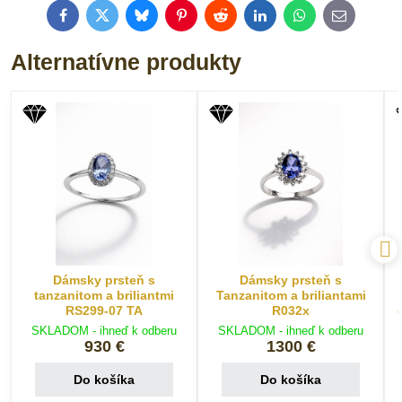
Facebook
Twitter
Bluesky
Pinterest
Reddit
LinkedIn
WhatsApp
E-
mail
Alternatívne produkty
Dámsky prsteň s
Dámsky prsteň s
tanzanitom a briliantmi
Tanzanitom a briliantami
RS299-07 TA
R032x
SKLADOM - ihneď k odberu
SKLADOM - ihneď k odberu
930 €
1300 €
Do košíka
Do košíka