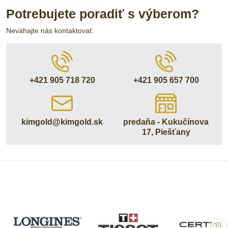
Potrebujete poradiť s výberom?
Neváhajte nás kontaktovať:
+421 905 718 720
+421 905 657 700
kimgold​@kimgold​.sk
predaňa - Kukučínova
17, Piešťany