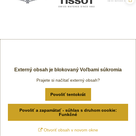
Externý obsah je blokovaný Voľbami súkromia
Prajete si načítať externý obsah?
Povoliť tentokrát
Povoliť a zapamätať - súhlas s druhom cookie:
Funkčné
Otvoriť obsah v novom okne