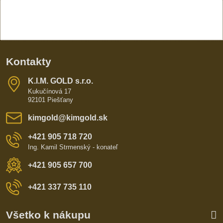
Kontakty
K​​.I​​.M​​. GOLD s​​.r​​.o​​.
Kukučínová 17
92101 Piešťany
kimgold​@kimgold​.sk
+421 905 718 720
Ing. Kamil Strmenský - konateľ
+421 905 657 700
+421 337 735 110
Všetko k nákupu