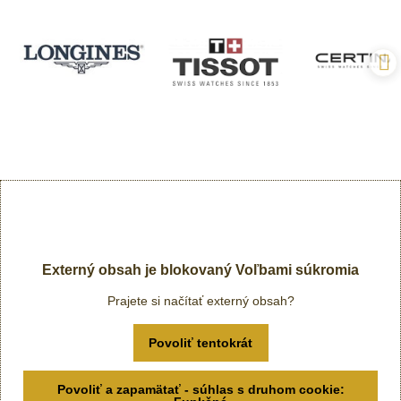
Externý obsah je blokovaný Voľbami súkromia
Prajete si načítať externý obsah?
Povoliť tentokrát
Povoliť a zapamätať - súhlas s druhom cookie: