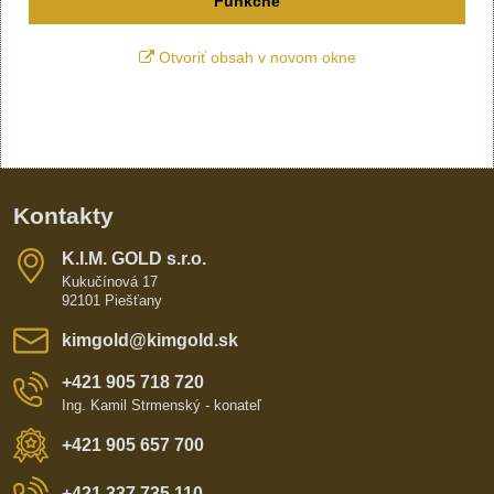
Funkčné
Otvoriť obsah v novom okne
Kontakty
K​​.I​​.M​​. GOLD s​​.r​​.o​​.
Kukučínová 17
92101 Piešťany
kimgold​@kimgold​.sk
+421 905 718 720
Ing. Kamil Strmenský - konateľ
+421 905 657 700
+421 337 735 110