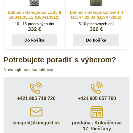
Balmain Beleganza Lady II
Balmain Beleganza Gent II
B8341.33.12 (B83413312)
B1347.92.62 (B13479262)
10 - 15 pracovných dní
5-10 pracovných dní
332 €
320 €
Do košíka
Do košíka
Potrebujete poradiť s výberom?
Neváhajte nás kontaktovať:
+421 905 718 720
+421 905 657 700
kimgold​@kimgold​.sk
predaňa - Kukučínova
17, Piešťany