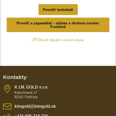
Povoliť tentokrát
Povoliť a zapamätať - súhlas s druhom cookie:
Funkčné
Otvoriť obsah v novom okne
Kontakty
K​​.I​​.M​​. GOLD s​​.r​​.o​​.
Kukučínová 17
92101 Piešťany
kimgold​@kimgold​.sk