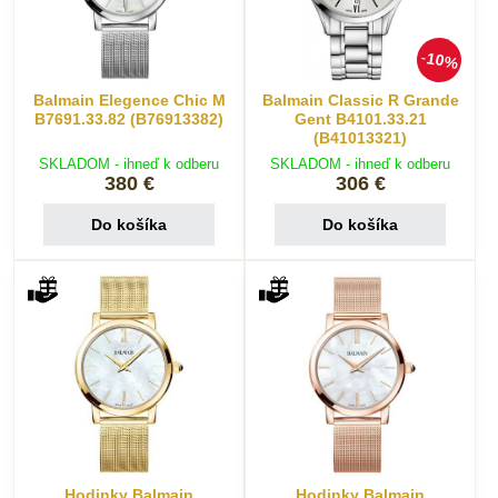
10%
Balmain Elegence Chic M
Balmain Classic R Grande
B7691.33.82 (B76913382)
Gent B4101.33.21
(B41013321)
SKLADOM - ihneď k odberu
SKLADOM - ihneď k odberu
380 €
306 €
Do košíka
Do košíka
Hodinky Balmain
Hodinky Balmain