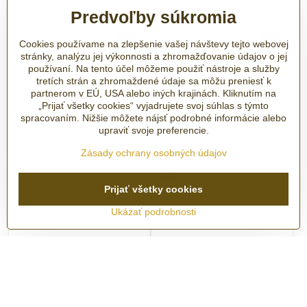
Predvoľby súkromia
Cookies používame na zlepšenie vašej návštevy tejto webovej
5%
5%
stránky, analýzu jej výkonnosti a zhromažďovanie údajov o jej
používaní. Na tento účel môžeme použiť nástroje a služby
Balmain Classic R Lady
Balmain Classic R Lady
tretích strán a zhromaždené údaje sa môžu preniesť k
B4318.31.84 (B43183184)
B4312.31.84 (B43123184)
partnerom v EÚ, USA alebo iných krajinách. Kliknutím na
3-10 pracovných dní
3-10 pracovných dní
„Prijať všetky cookies“ vyjadrujete svoj súhlas s týmto
475 €
475 €
spracovaním. Nižšie môžete nájsť podrobné informácie alebo
upraviť svoje preferencie.
Do košíka
Do košíka
Zásady ochrany osobných údajov
Prijať všetky cookies
Ukázať podrobnosti
Pánske elegantné hodinky
Hodinky Balmain