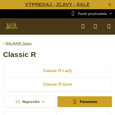
VÝPREDAJ - ZĽAVY - SALE
✕
Panel používateľa
BALMAIN Swiss
Classic R
Classic R Lady
Classic R Gent
Najnovšie
Parametre