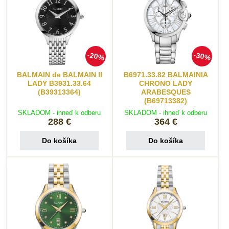
20%
30%
BALMAIN de BALMAIN II
B6971.33.82 BALMAINIA
LADY B3931.33.64
CHRONO LADY
(B39313364)
ARABESQUES
(B69713382)
SKLADOM - ihneď k odberu
SKLADOM - ihneď k odberu
288 €
364 €
Do košíka
Do košíka