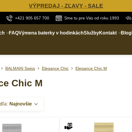
VÝPREDAJ - ZĽAVY - SALE
+421 905 657 700
Sme tu pre Vás od roku 1993
ch
FAQ
Výmena baterky v hodinkách
Služby
Kontakt
Blog
BALMAIN Swiss
Elegance Chic
Elegance Chic M
ce Chic M
dľa:
Najnovšie