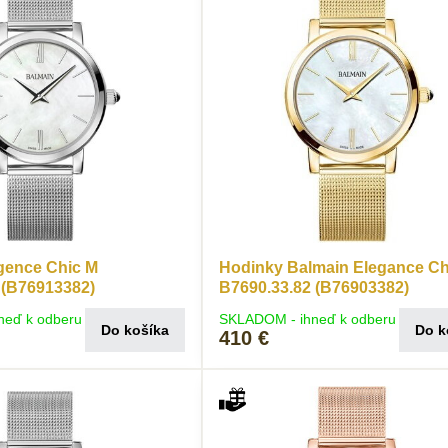
gence Chic M
Hodinky Balmain Elegance Ch
 (B76913382)
B7690.33.82 (B76903382)
neď k odberu
SKLADOM - ihneď k odberu
Do košíka
Do k
410 €