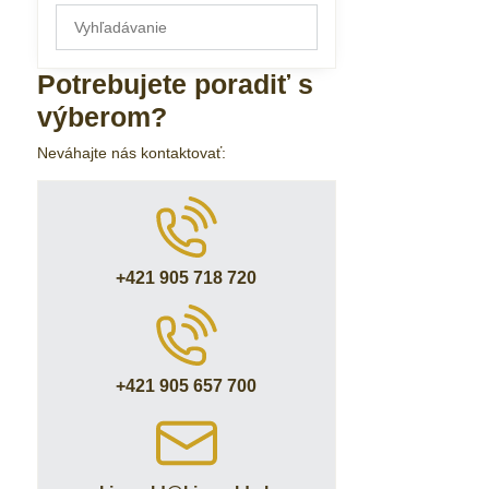
Prehľadať
výsledky
filtra
Potrebujete poradiť s
fulltextom
výberom?
Neváhajte nás kontaktovať:
+421 905 718 720
+421 905 657 700