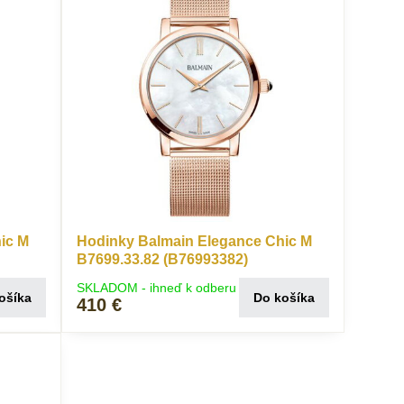
ic M
Hodinky Balmain Elegance Chic M
B7699.33.82 (B76993382)
SKLADOM - ihneď k odberu
ošíka
Do košíka
410 €