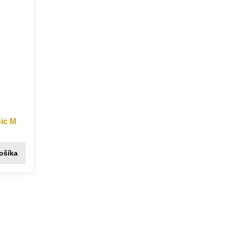
ic M
ošíka