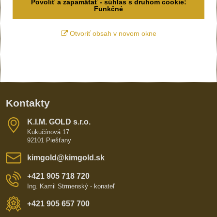
Povoliť a zapamätať - súhlas s druhom cookie:
Funkčné
Otvoriť obsah v novom okne
Kontakty
K​​.I​​.M​​. GOLD s​​.r​​.o​​.
Kukučínová 17
92101 Piešťany
kimgold​@kimgold​.sk
+421 905 718 720
Ing. Kamil Strmenský - konateľ
+421 905 657 700