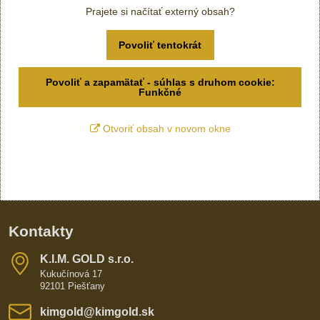
Prajete si načítať externý obsah?
Povoliť tentokrát
Povoliť a zapamätať - súhlas s druhom cookie:
Funkčné
Otvoriť obsah v novom okne
Kontakty
K​​.I​​.M​​. GOLD s​​.r​​.o​​.
Kukučínová 17
92101 Piešťany
kimgold​@kimgold​.sk