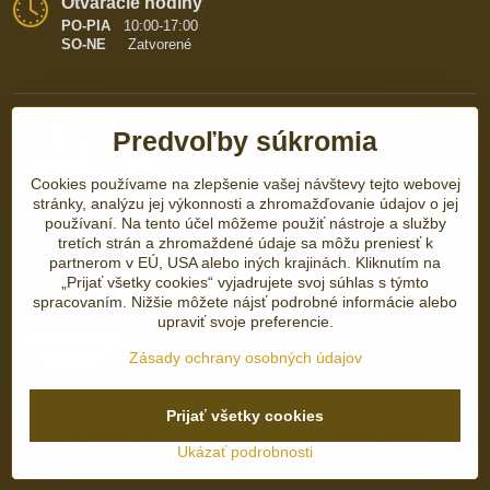
Otváracie hodiny
PO-PIA
10:00-17:00
SO-NE
Zatvorené
Predvoľby súkromia
Cookies používame na zlepšenie vašej návštevy tejto webovej
stránky, analýzu jej výkonnosti a zhromažďovanie údajov o jej
používaní. Na tento účel môžeme použiť nástroje a služby
tretích strán a zhromaždené údaje sa môžu preniesť k
partnerom v EÚ, USA alebo iných krajinách. Kliknutím na
„Prijať všetky cookies“ vyjadrujete svoj súhlas s týmto
spracovaním. Nižšie môžete nájsť podrobné informácie alebo
upraviť svoje preferencie.
Zásady ochrany osobných údajov
©
2026
Copyright
Prijať všetky cookies
Predvoľby súkromia
Zásady ochrany osobných údajov
Ukázať podrobnosti
Vytvorené pomocou:
BiznisWeb.sk