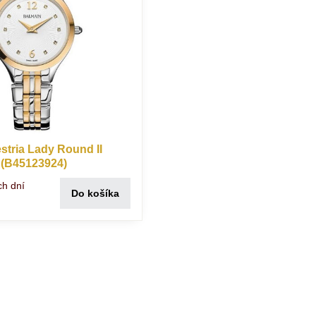
stria Lady Round II
 (B45123924)
ch dní
Do košíka