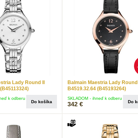
stria Lady Round II
Balmain Maestria Lady Round 
 (B45113324)
B4519.32.64 (B45193264)
neď k odberu
SKLADOM - ihneď k odberu
Do košíka
Do k
342 €