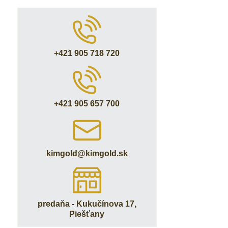
+421 905 718 720
+421 905 657 700
kimgold​@kimgold​.sk
predaňa - Kukučínova 17,
Piešťany