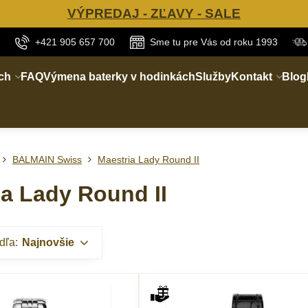
VÝPREDAJ - ZĽAVY - SALE
+421 905 657 700
Sme tu pre Vás od roku 1993
ch
FAQ
Výmena baterky v hodinkách
Služby
Kontakt
Blog
BALMAIN Swiss
Maestria Lady Round II
ia Lady Round II
dľa:
Najnovšie