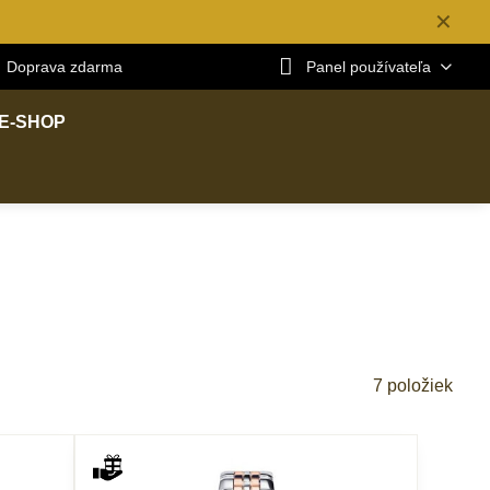
✕
Doprava zdarma
Panel používateľa
E-SHOP
7
položiek