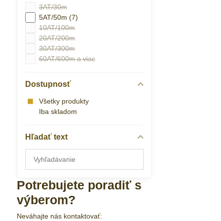
3AT/30m
5AT/50m (7)
10AT/100m
20AT/200m
30AT/300m
60AT/600m a viac
Dostupnosť
Všetky produkty
Iba skladom
Hľadať text
Prehľadať
výsledky
filtra
Potrebujete poradiť s
fulltextom
výberom?
Neváhajte nás kontaktovať: