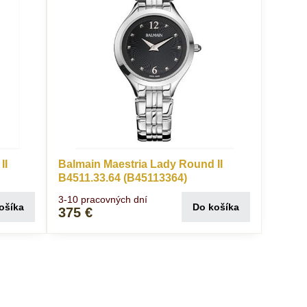
II
Balmain Maestria Lady Round II
B4511.33.64 (B45113364)
3-10 pracovných dní
ošíka
Do košíka
375 €