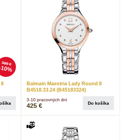
380 €
10%
II
Balmain Maestria Lady Round II
B4518.33.24 (B45183324)
3-10 pracovných dní
ošíka
Do košíka
425 €