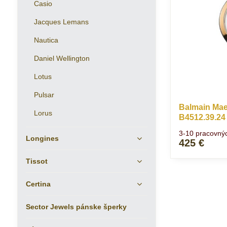
Casio
Jacques Lemans
Nautica
Daniel Wellington
Lotus
Pulsar
Balmain Mae
Lorus
B4512.39.24
3-10 pracovný
Longines
425 €
Tissot
Certina
Sector Jewels pánske šperky