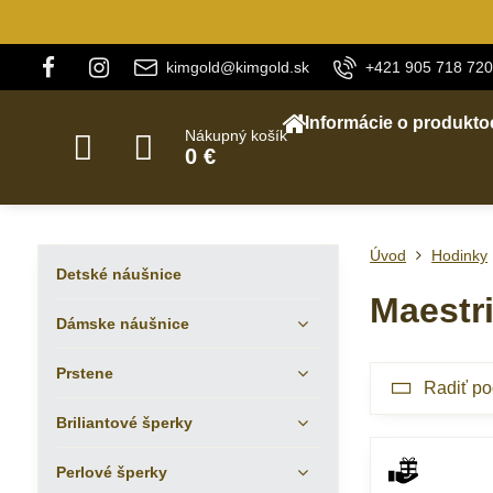
kimgold@kimgold.sk
+421 905 718 720
Informácie o produkto
Nákupný košík
0 €
Úvod
Hodinky
Detské náušnice
Maestr
Dámske náušnice
Prstene
Radiť po
Briliantové šperky
Perlové šperky