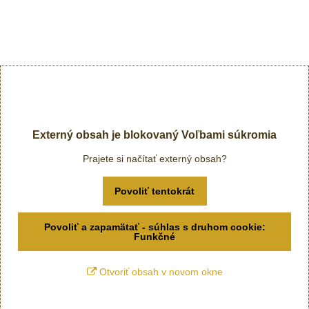
Externý obsah je blokovaný Voľbami súkromia
Prajete si načítať externý obsah?
Povoliť tentokrát
Povoliť a zapamätať - súhlas s druhom cookie:
Funkčné
Otvoriť obsah v novom okne