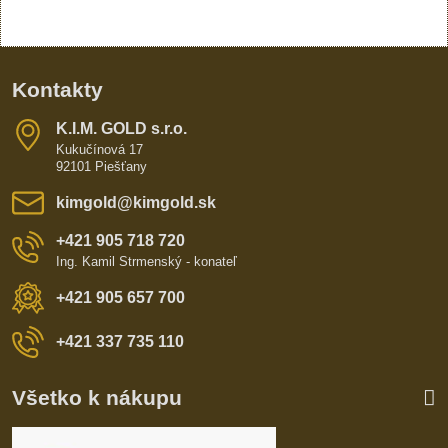
Kontakty
K​​.I​​.M​​. GOLD s​​.r​​.o​​.
Kukučínová 17
92101 Piešťany
kimgold​@kimgold​.sk
+421 905 718 720
Ing. Kamil Strmenský - konateľ
+421 905 657 700
+421 337 735 110
Všetko k nákupu