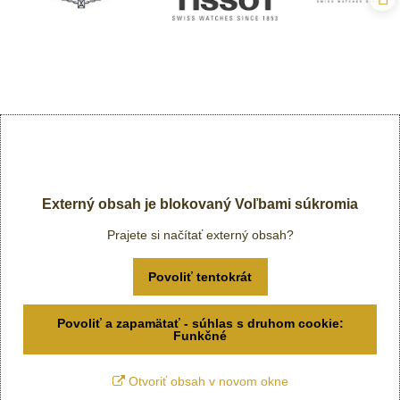
Externý obsah je blokovaný Voľbami súkromia
Prajete si načítať externý obsah?
Povoliť tentokrát
Povoliť a zapamätať - súhlas s druhom cookie:
Funkčné
Otvoriť obsah v novom okne