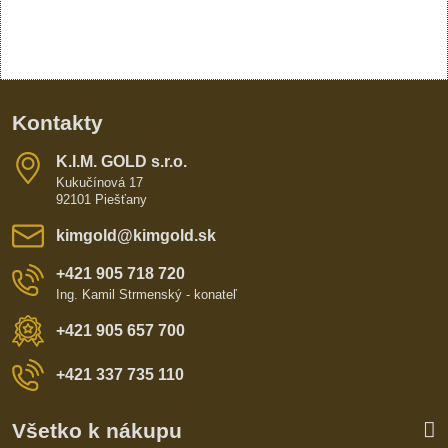
Kontakty
K​​.I​​.M​​. GOLD s​​.r​​.o​​.
Kukučínová 17
92101 Piešťany
kimgold​@kimgold​.sk
+421 905 718 720
Ing. Kamil Strmenský - konateľ
+421 905 657 700
+421 337 735 110
Všetko k nákupu