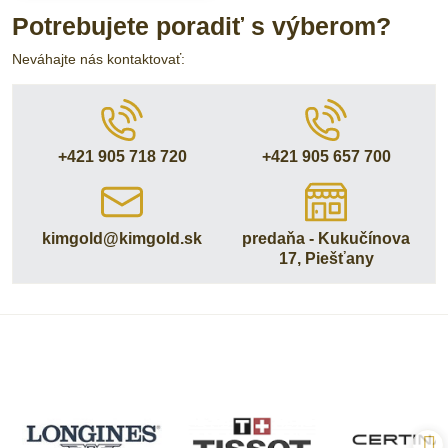
Potrebujete poradiť s výberom?
Neváhajte nás kontaktovať:
+421 905 718 720
+421 905 657 700
kimgold​@kimgold​.sk
predaňa - Kukučínova
17, Piešťany