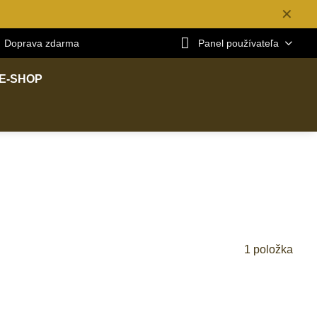
✕
Doprava zdarma
Panel používateľa
E-SHOP
1
položka