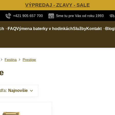
VÝPREDAJ - ZĽAVY - SALE
+421 905 657 700
Sme tu pre Vás od roku 1993
ch
FAQ
Výmena baterky v hodinkách
Služby
Kontakt
Blog
Festina
Prestige
e
dľa:
Najnovšie