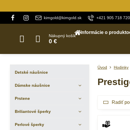
kimgold@kimgold.sk
+421 905 718 720
Informácie o produkto
Nákupný košík
0 €
Úvod
Hodinky
Detské náušnice
Prestig
Dámske náušnice
Prstene
Radiť po
Briliantové šperky
Perlové šperky