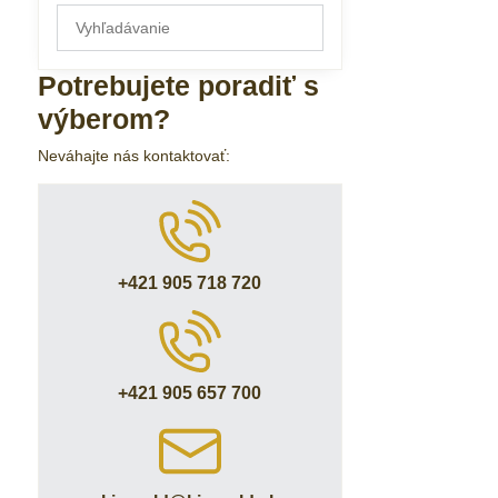
Prehľadať
výsledky
filtra
Potrebujete poradiť s
fulltextom
výberom?
Neváhajte nás kontaktovať:
+421 905 718 720
+421 905 657 700