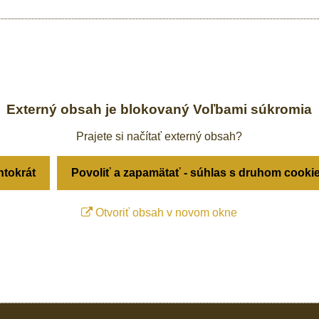
Externý obsah je blokovaný Voľbami súkromia
Prajete si načítať externý obsah?
ntokrát
Povoliť a zapamätať - súhlas s druhom cooki
Otvoriť obsah v novom okne