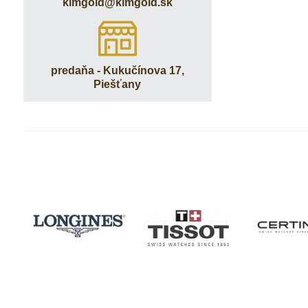
kimgold​@kimgold​.sk
predaňa - Kukučínova 17,
Piešťany