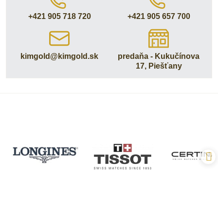
+421 905 718 720
+421 905 657 700
kimgold​@kimgold​.sk
predaňa - Kukučínova
17, Piešťany