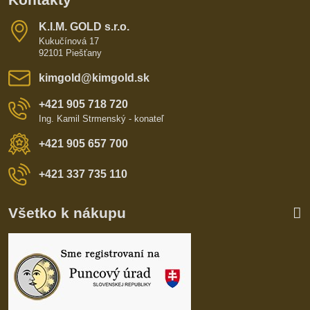
K​​.I​​.M​​. GOLD s​​.r​​.o​​.
Kukučínová 17
92101 Piešťany
kimgold​@kimgold​.sk
+421 905 718 720
Ing. Kamil Strmenský - konateľ
+421 905 657 700
+421 337 735 110
Všetko k nákupu