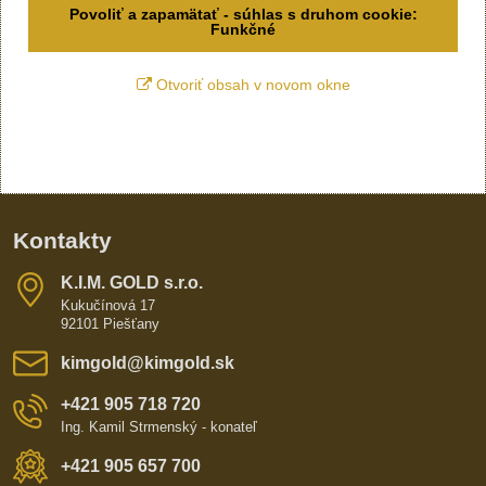
Povoliť a zapamätať - súhlas s druhom cookie:
Funkčné
Otvoriť obsah v novom okne
Kontakty
K​​.I​​.M​​. GOLD s​​.r​​.o​​.
Kukučínová 17
92101 Piešťany
kimgold​@kimgold​.sk
+421 905 718 720
Ing. Kamil Strmenský - konateľ
+421 905 657 700