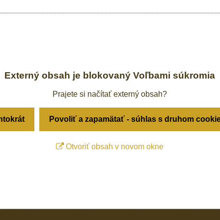
Externý obsah je blokovaný Voľbami súkromia
Prajete si načítať externý obsah?
ntokrát
Povoliť a zapamätať - súhlas s druhom cooki
Otvoriť obsah v novom okne