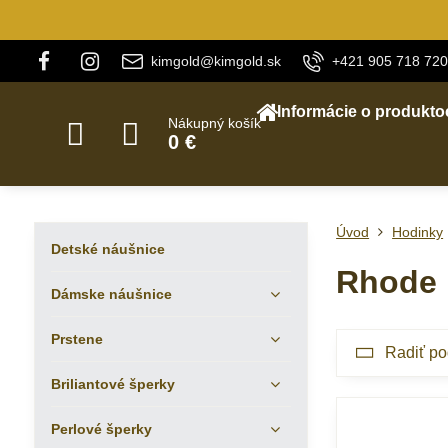
kimgold@kimgold.sk
+421 905 718 720
Informácie o produkto
Nákupný košík
0 €
Úvod
Hodinky
Detské náušnice
Rhode 
Dámske náušnice
Prstene
Radiť po
Briliantové šperky
Perlové šperky