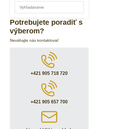
Prehľadať
výsledky
filtra
Potrebujete poradiť s
fulltextom
výberom?
Neváhajte nás kontaktovať:
+421 905 718 720
+421 905 657 700