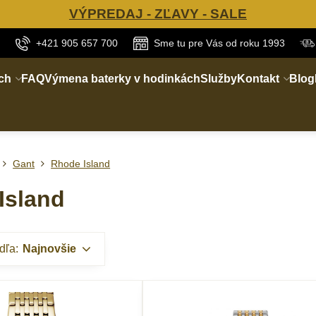
VÝPREDAJ - ZĽAVY - SALE
+421 905 657 700
Sme tu pre Vás od roku 1993
ch
FAQ
Výmena baterky v hodinkách
Služby
Kontakt
Blog
Gant
Rhode Island
Island
dľa:
Najnovšie