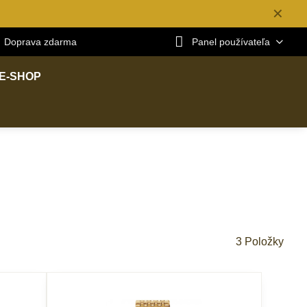
✕
Doprava zdarma
Panel používateľa
E-SHOP
3
Položky