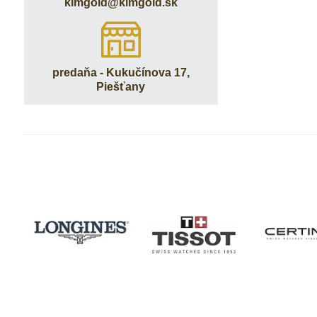
kimgold​@kimgold​.sk
predaňa - Kukučínova 17,
Piešťany