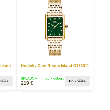
Island
Hodinky Gant Rhode Island G173011
SKLADOM - ihneď k odberu
ošíka
Do košíka
219 €