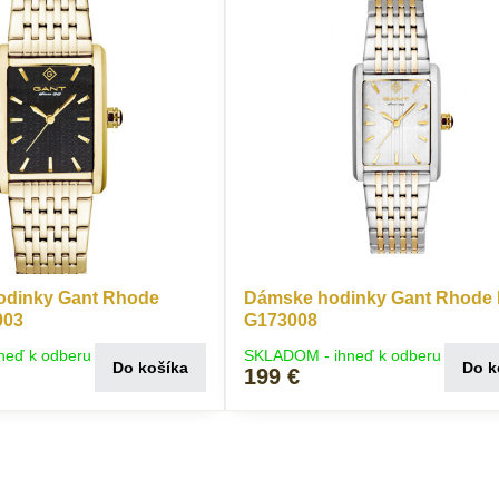
odinky Gant Rhode
Dámske hodinky Gant Rhode 
003
G173008
neď k odberu
SKLADOM - ihneď k odberu
Do košíka
Do k
199 €