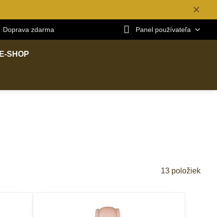
✕
Doprava zdarma
Panel používateľa
E-SHOP
13
položiek