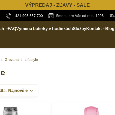
VÝPREDAJ - ZĽAVY - SALE
+421 905 657 700
Sme tu pre Vás od roku 1993
ch
FAQ
Výmena baterky v hodinkách
Služby
Kontakt
Blog
Grovana
Lifestyle
le
dľa:
Najnovšie