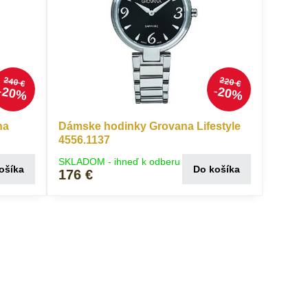
240 €
220 €
20%
20%
na
Dámske hodinky Grovana Lifestyle
4556.1137
SKLADOM - ihneď k odberu
ošíka
Do košíka
176 €