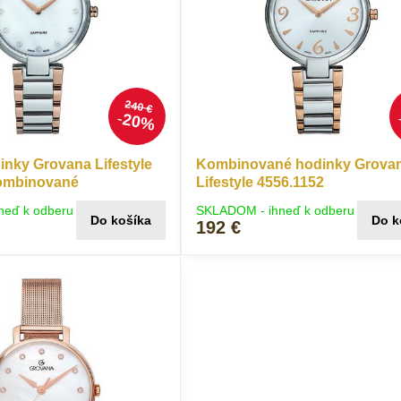
240 €
20%
nky Grovana Lifestyle
Kombinované hodinky Grova
kombinované
Lifestyle 4556.1152
neď k odberu
SKLADOM - ihneď k odberu
Do košíka
Do k
192 €