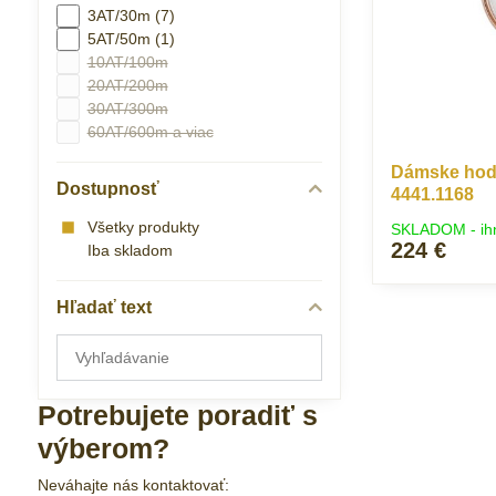
3AT/30m (7)
5AT/50m (1)
10AT/100m
20AT/200m
30AT/300m
60AT/600m a viac
Dámske hodi
Dostupnosť
4441.1168
Všetky produkty
SKLADOM - ih
224 €
Iba skladom
Hľadať text
Prehľadať
výsledky
filtra
Potrebujete poradiť s
fulltextom
výberom?
Neváhajte nás kontaktovať: