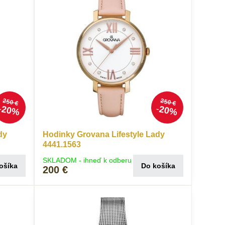
250 €
250 €
20%
20%
dy
Hodinky Grovana Lifestyle Lady
4441.1563
SKLADOM - ihneď k odberu
ošíka
Do košíka
200 €