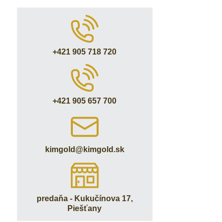
+421 905 718 720
+421 905 657 700
kimgold​@kimgold​.sk
predaňa - Kukučínova 17,
Piešťany