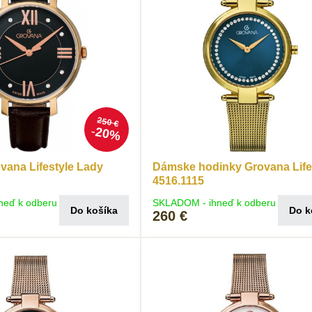
250 €
20%
vana Lifestyle Lady
Dámske hodinky Grovana Life
4516.1115
neď k odberu
SKLADOM - ihneď k odberu
Do košíka
Do k
260 €