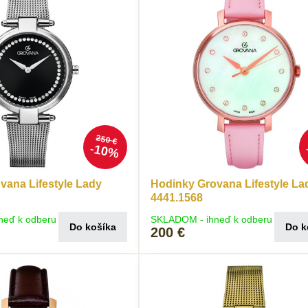
250 €
10%
vana Lifestyle Lady
Hodinky Grovana Lifestyle La
4441.1568
neď k odberu
SKLADOM - ihneď k odberu
Do košíka
Do k
200 €