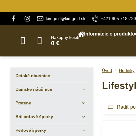
kimgold@kimgold.sk
+421 905 718 720
Informácie o produkto
Nákupný košík
0 €
Úvod
Hodinky
Detské náušnice
Lifesty
Dámske náušnice
Prstene
Radiť po
Briliantové šperky
Perlové šperky