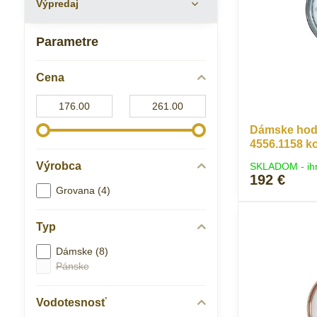
Výpredaj
Parametre
Cena
Od:
Do:
Dámske hodi
4556.1158 
Výrobca
SKLADOM - ih
192 €
Grovana (4)
Typ
Dámske (8)
Pánske
Vodotesnosť