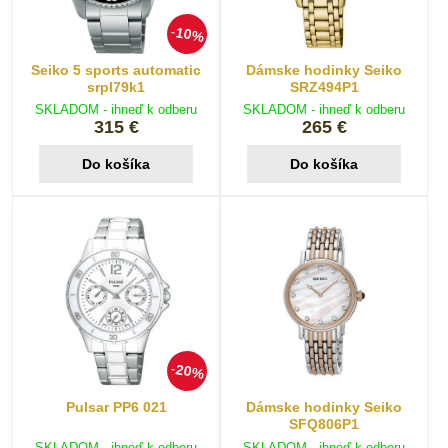
10%
Seiko 5 sports automatic
Dámske hodinky Seiko
srpl79k1
SRZ494P1
SKLADOM - ihneď k odberu
SKLADOM - ihneď k odberu
315 €
265 €
Do košíka
Do košíka
20%
Pulsar PP6 021
Dámske hodinky Seiko
SFQ806P1
SKLADOM - ihneď k odberu
SKLADOM - ihneď k odberu