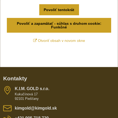
Povoliť tentokrát
Povoliť a zapamätať - súhlas s druhom cookie:
Funkčné
Otvoriť obsah v novom okne
Kontakty
K​​.I​​.M​​. GOLD s​​.r​​.o​​.
Kukučínová 17
92101 Piešťany
kimgold​@kimgold​.sk