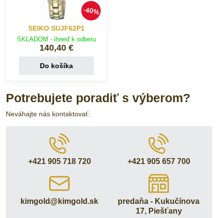
40%
SEIKO SUJF62P1
SKLADOM - ihneď k odberu
140,40 €
Do košíka
Potrebujete poradiť s výberom?
Neváhajte nás kontaktovať:
+421 905 718 720
+421 905 657 700
kimgold​@kimgold​.sk
predaňa - Kukučínova
17, Piešťany