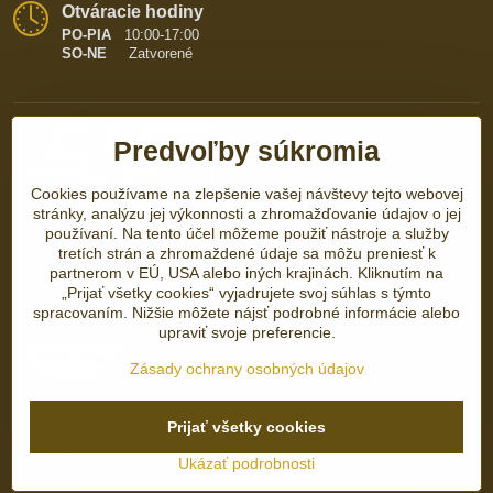
Otváracie hodiny
PO-PIA
10:00-17:00
SO-NE
Zatvorené
Predvoľby súkromia
Cookies používame na zlepšenie vašej návštevy tejto webovej
stránky, analýzu jej výkonnosti a zhromažďovanie údajov o jej
používaní. Na tento účel môžeme použiť nástroje a služby
tretích strán a zhromaždené údaje sa môžu preniesť k
partnerom v EÚ, USA alebo iných krajinách. Kliknutím na
„Prijať všetky cookies“ vyjadrujete svoj súhlas s týmto
spracovaním. Nižšie môžete nájsť podrobné informácie alebo
upraviť svoje preferencie.
Zásady ochrany osobných údajov
Prijať všetky cookies
©
2026
Copyright
Predvoľby súkromia
Zásady ochrany osobných údajov
Ukázať podrobnosti
Vytvorené pomocou:
BiznisWeb.sk