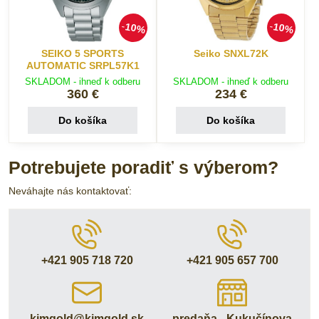
10%
10%
SEIKO 5 SPORTS
Seiko SNXL72K
AUTOMATIC SRPL57K1
SKLADOM - ihneď k odberu
SKLADOM - ihneď k odberu
360 €
234 €
Do košíka
Do košíka
Potrebujete poradiť s výberom?
Neváhajte nás kontaktovať:
+421 905 718 720
+421 905 657 700
kimgold​@kimgold​.sk
predaňa - Kukučínova