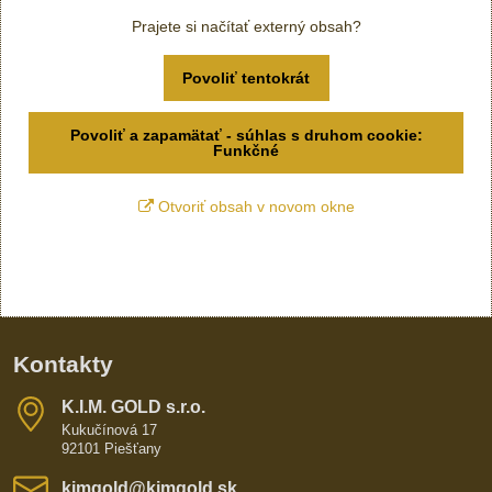
Prajete si načítať externý obsah?
Povoliť tentokrát
Povoliť a zapamätať - súhlas s druhom cookie:
Funkčné
Otvoriť obsah v novom okne
Kontakty
K​​.I​​.M​​. GOLD s​​.r​​.o​​.
Kukučínová 17
92101 Piešťany
kimgold​@kimgold​.sk