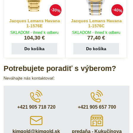
30%
40%
Jacques Lemans Havana
Jacques Lemans Havana
1-1576E
1-1576C
SKLADOM - ihneď k odberu
SKLADOM - ihneď k odberu
104,30 €
77,40 €
Do košíka
Do košíka
Potrebujete poradiť s výberom?
Neváhajte nás kontaktovať:
+421 905 718 720
+421 905 657 700
kimgold​@kimgold​.sk
predaňa - Kukučínova