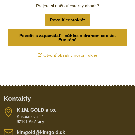
Prajete si načítať externý obsah?
Povoliť tentokrát
Povoliť a zapamätať - súhlas s druhom cookie:
Funkčné
Otvoriť obsah v novom okne
Kontakty
K​​.I​​.M​​. GOLD s​​.r​​.o​​.
Kukučínová 17
92101 Piešťany
kimgold​@kimgold​.sk