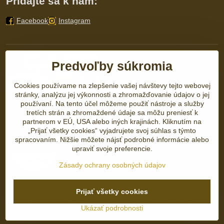
Pridajte sa k nám:
Facebook
Instagram
Predvoľby súkromia
Cookies používame na zlepšenie vašej návštevy tejto webovej
stránky, analýzu jej výkonnosti a zhromažďovanie údajov o jej
používaní. Na tento účel môžeme použiť nástroje a služby
tretích strán a zhromaždené údaje sa môžu preniesť k
partnerom v EÚ, USA alebo iných krajinách. Kliknutím na
„Prijať všetky cookies“ vyjadrujete svoj súhlas s týmto
spracovaním. Nižšie môžete nájsť podrobné informácie alebo
upraviť svoje preferencie.
Zásady ochrany osobných údajov
Prijať všetky cookies
©
2026
Copyright
Predvoľby súkromia
Zásady ochrany osobných údajov
Ukázať podrobnosti
Vytvorené pomocou:
BiznisWeb.sk