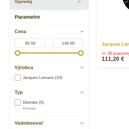
Výpredaj
Parametre
Cena
Od:
Do:
Jacques Le
+/- 30 pracovn
111,20 €
Výrobca
Jacques Lemans (10)
Typ
Dámske (5)
Pánske
Vodotesnosť