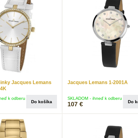
inky Jacques Lemans
Jacques Lemans 1-2001A
24K
neď k odberu
SKLADOM - ihneď k odberu
Do košíka
Do k
107 €