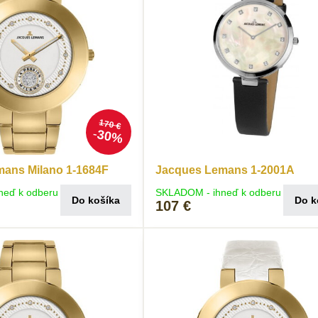
170 €
30%
ans Milano 1-1684F
Jacques Lemans 1-2001A
neď k odberu
SKLADOM - ihneď k odberu
Do košíka
Do k
107 €