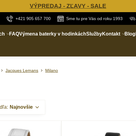
VÝPREDAJ - ZĽAVY - SALE
+421 905 657 700
Sme tu pre Vás od roku 1993
ch
FAQ
Výmena baterky v hodinkách
Služby
Kontakt
Blog
Jacques Lemans
Milano
dľa:
Najnovšie