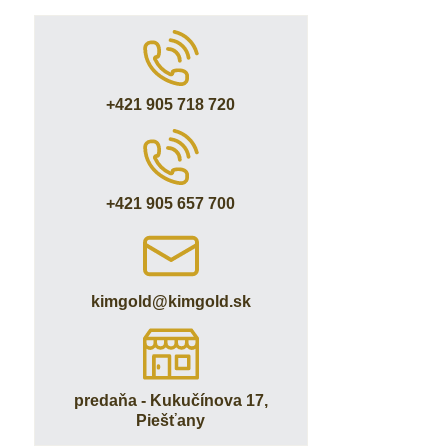
+421 905 718 720
+421 905 657 700
kimgold​@kimgold​.sk
predaňa - Kukučínova 17,
Piešťany