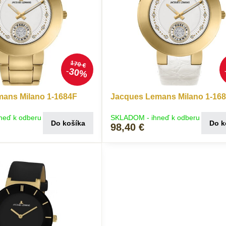
170 €
30%
ans Milano 1-1684F
Jacques Lemans Milano 1-16
neď k odberu
SKLADOM - ihneď k odberu
Do košíka
Do k
98,40 €