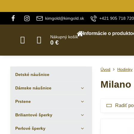
kimgold@kimgold.sk
+421 905 718 720
Informácie o produkto
Nákupný košík
0 €
Úvod
Hodinky
Detské náušnice
Milano
Dámske náušnice
Prstene
Radiť po
Briliantové šperky
Perlové šperky