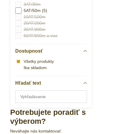
3AT/30m
5AT/50m (5)
10AT/100m
20AT/200m
30AT/300m
60AT/600m a viac
Dostupnosť
Všetky produkty
Iba skladom
Hľadať text
Prehľadať
výsledky
filtra
Potrebujete poradiť s
fulltextom
výberom?
Neváhajte nás kontaktovať: