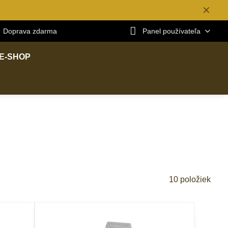
✕
Doprava zdarma
Panel používateľa
E-SHOP
10
položiek