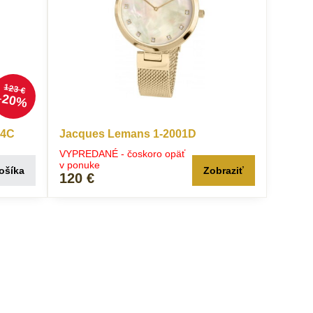
123 €
20%
84C
Jacques Lemans 1-2001D
VYPREDANÉ - čoskoro opäť
v ponuke
ošíka
Zobraziť
120 €