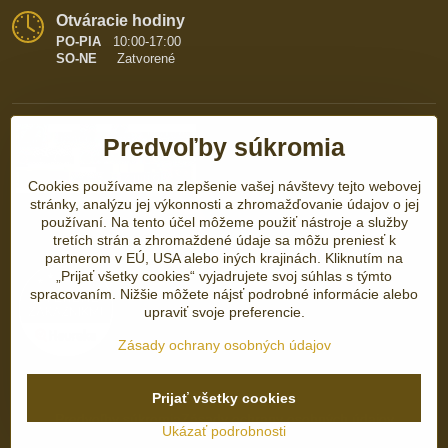
Otváracie hodiny
PO-PIA
10:00-17:00
SO-NE
Zatvorené
Predvoľby súkromia
Cookies používame na zlepšenie vašej návštevy tejto webovej
stránky, analýzu jej výkonnosti a zhromažďovanie údajov o jej
používaní. Na tento účel môžeme použiť nástroje a služby
tretích strán a zhromaždené údaje sa môžu preniesť k
partnerom v EÚ, USA alebo iných krajinách. Kliknutím na
„Prijať všetky cookies“ vyjadrujete svoj súhlas s týmto
spracovaním. Nižšie môžete nájsť podrobné informácie alebo
upraviť svoje preferencie.
Zásady ochrany osobných údajov
Prijať všetky cookies
©
2026
Copyright
Predvoľby súkromia
Zásady ochrany osobných údajov
Ukázať podrobnosti
Vytvorené pomocou:
BiznisWeb.sk