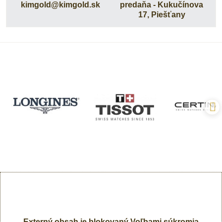
kimgold​@kimgold​.sk
predaňa - Kukučínova
17, Piešťany
Externý obsah je blokovaný Voľbami súkromia