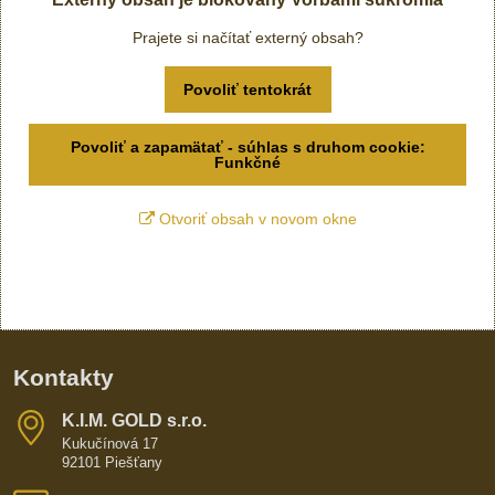
Prajete si načítať externý obsah?
Povoliť tentokrát
Povoliť a zapamätať - súhlas s druhom cookie:
Funkčné
Otvoriť obsah v novom okne
Kontakty
K​​.I​​.M​​. GOLD s​​.r​​.o​​.
Kukučínová 17
92101 Piešťany