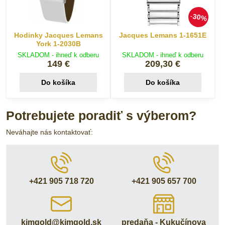
30%
Hodinky Jacques Lemans
Jacques Lemans 1-1651E
York 1-2030B
SKLADOM - ihneď k odberu
SKLADOM - ihneď k odberu
149 €
209,30 €
Do košíka
Do košíka
Potrebujete poradiť s výberom?
Neváhajte nás kontaktovať:
+421 905 718 720
+421 905 657 700
kimgold​@kimgold​.sk
predaňa - Kukučínova