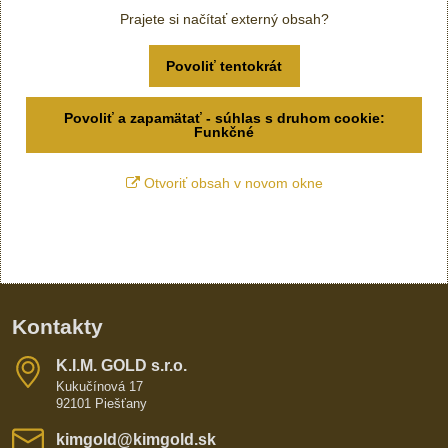
Prajete si načítať externý obsah?
Povoliť tentokrát
Povoliť a zapamätať - súhlas s druhom cookie:
Funkčné
Otvoriť obsah v novom okne
Kontakty
K​​.I​​.M​​. GOLD s​​.r​​.o​​.
Kukučínová 17
92101 Piešťany
kimgold​@kimgold​.sk