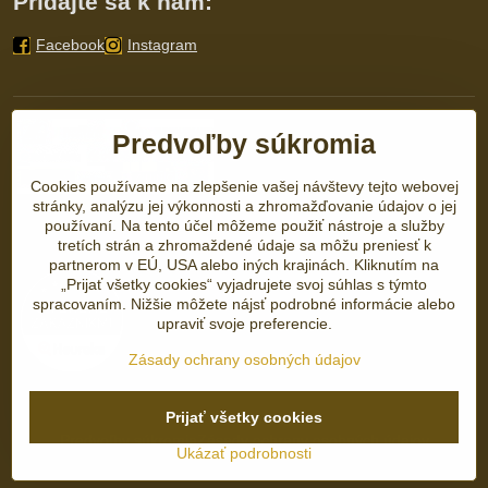
Pridajte sa k nám:
Facebook
Instagram
Predvoľby súkromia
Cookies používame na zlepšenie vašej návštevy tejto webovej
stránky, analýzu jej výkonnosti a zhromažďovanie údajov o jej
používaní. Na tento účel môžeme použiť nástroje a služby
tretích strán a zhromaždené údaje sa môžu preniesť k
partnerom v EÚ, USA alebo iných krajinách. Kliknutím na
„Prijať všetky cookies“ vyjadrujete svoj súhlas s týmto
spracovaním. Nižšie môžete nájsť podrobné informácie alebo
upraviť svoje preferencie.
Zásady ochrany osobných údajov
Prijať všetky cookies
©
2026
Copyright
Predvoľby súkromia
Zásady ochrany osobných údajov
Ukázať podrobnosti
Vytvorené pomocou:
BiznisWeb.sk