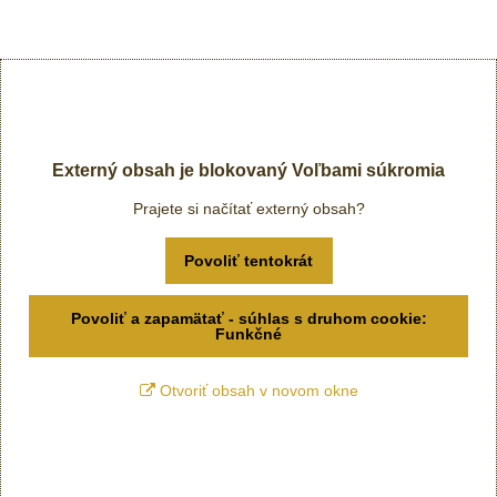
Externý obsah je blokovaný Voľbami súkromia
Prajete si načítať externý obsah?
Povoliť tentokrát
Povoliť a zapamätať - súhlas s druhom cookie:
Funkčné
Otvoriť obsah v novom okne