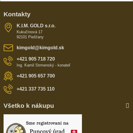
Kontakty
K​​.I​​.M​​. GOLD s​​.r​​.o​​.
Kukučínová 17
92101 Piešťany
kimgold​@kimgold​.sk
+421 905 718 720
Ing. Kamil Strmenský - konateľ
+421 905 657 700
+421 337 735 110
Všetko k nákupu