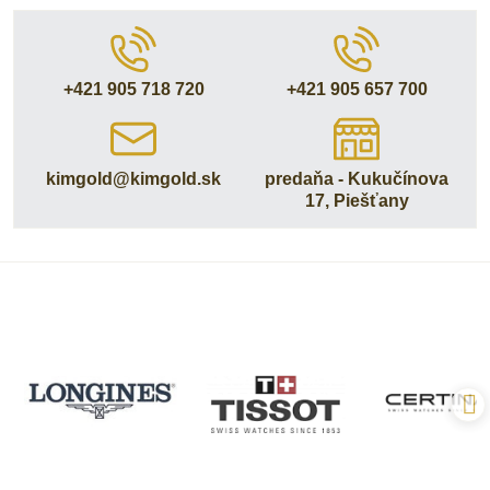
+421 905 718 720
+421 905 657 700
kimgold​@kimgold​.sk
predaňa - Kukučínova
17, Piešťany