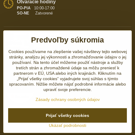
Otváracie hodiny
PO-PIA
10:00-17:00
SO-NE
Zatvorené
Predvoľby súkromia
Cookies používame na zlepšenie vašej návštevy tejto webovej
stránky, analýzu jej výkonnosti a zhromažďovanie údajov o jej
používaní. Na tento účel môžeme použiť nástroje a služby
tretích strán a zhromaždené údaje sa môžu preniesť k
partnerom v EÚ, USA alebo iných krajinách. Kliknutím na
„Prijať všetky cookies“ vyjadrujete svoj súhlas s týmto
spracovaním. Nižšie môžete nájsť podrobné informácie alebo
upraviť svoje preferencie.
Zásady ochrany osobných údajov
Prijať všetky cookies
©
2026
Copyright
Predvoľby súkromia
Zásady ochrany osobných údajov
Ukázať podrobnosti
Vytvorené pomocou:
BiznisWeb.sk