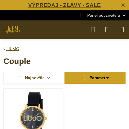
VÝPREDAJ - ZĽAVY - SALE
✕
Panel používateľa
LIU•JO
Couple
Najnovšie
Parametre