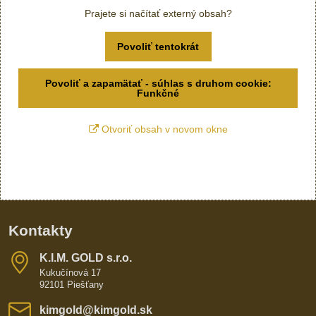
Prajete si načítať externý obsah?
Povoliť tentokrát
Povoliť a zapamätať - súhlas s druhom cookie:
Funkčné
Otvoriť obsah v novom okne
Kontakty
K​​.I​​.M​​. GOLD s​​.r​​.o​​.
Kukučínová 17
92101 Piešťany
kimgold​@kimgold​.sk