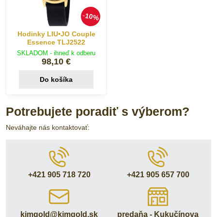
10%
Hodinky LIU•JO Couple
Essence TLJ2522
SKLADOM - ihneď k odberu
98,10 €
Do košíka
Potrebujete poradiť s výberom?
Neváhajte nás kontaktovať:
+421 905 718 720
+421 905 657 700
kimgold​@kimgold​.sk
predaňa - Kukučínova