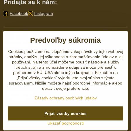
Pridajte sa k nám:
Facebook
Instagram
Predvoľby súkromia
Cookies používame na zlepšenie vašej návštevy tejto webovej
stránky, analýzu jej výkonnosti a zhromažďovanie údajov o jej
používaní. Na tento účel môžeme použiť nástroje a služby
tretích strán a zhromaždené údaje sa môžu preniesť k
partnerom v EÚ, USA alebo iných krajinách. Kliknutím na
„Prijať všetky cookies“ vyjadrujete svoj súhlas s týmto
spracovaním. Nižšie môžete nájsť podrobné informácie alebo
upraviť svoje preferencie.
Zásady ochrany osobných údajov
Prijať všetky cookies
©
2026
Copyright
Predvoľby súkromia
Zásady ochrany osobných údajov
Ukázať podrobnosti
Vytvorené pomocou:
BiznisWeb.sk