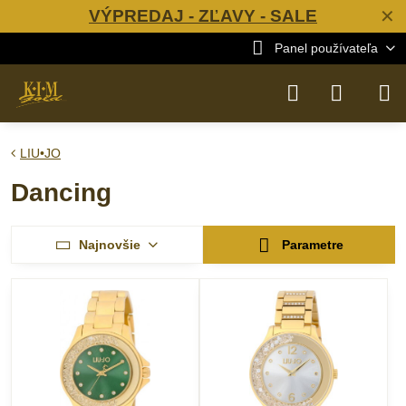
VÝPREDAJ - ZĽAVY - SALE
✕
Panel používateľa
LIU•JO
Dancing
Najnovšie
Parametre