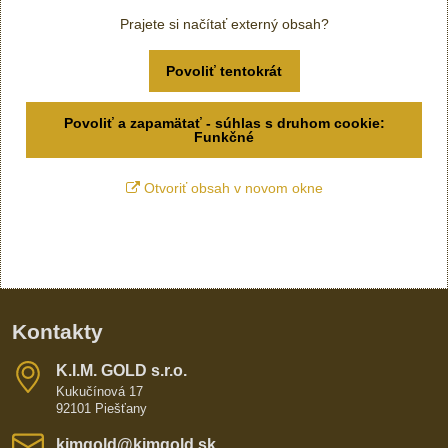
Prajete si načítať externý obsah?
Povoliť tentokrát
Povoliť a zapamätať - súhlas s druhom cookie:
Funkčné
Otvoriť obsah v novom okne
Kontakty
K​​.I​​.M​​. GOLD s​​.r​​.o​​.
Kukučínová 17
92101 Piešťany
kimgold​@kimgold​.sk