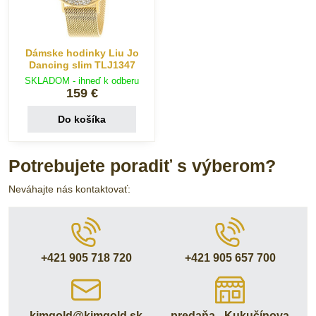
Dámske hodinky Liu Jo
Dancing slim TLJ1347
SKLADOM - ihneď k odberu
159 €
Do košíka
Potrebujete poradiť s výberom?
Neváhajte nás kontaktovať:
+421 905 718 720
+421 905 657 700
kimgold​@kimgold​.sk
predaňa - Kukučínova