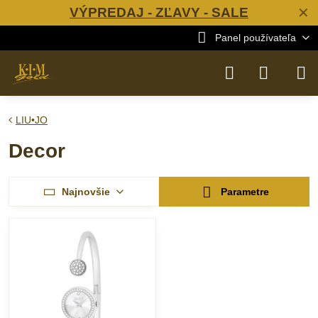
VÝPREDAJ - ZĽAVY - SALE
✕
Panel používateľa
LIU•JO
Decor
Najnovšie
Parametre