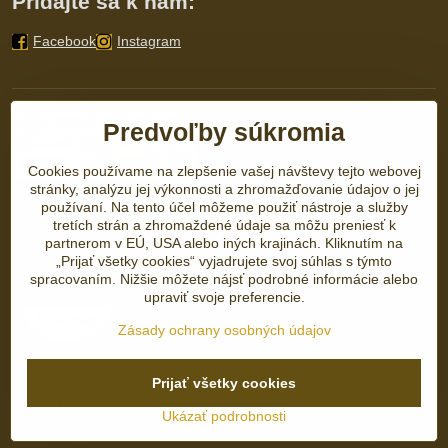
Pridajte sa k nám:
Facebook
Instagram
Predvoľby súkromia
Cookies používame na zlepšenie vašej návštevy tejto webovej
stránky, analýzu jej výkonnosti a zhromažďovanie údajov o jej
používaní. Na tento účel môžeme použiť nástroje a služby
tretích strán a zhromaždené údaje sa môžu preniesť k
partnerom v EÚ, USA alebo iných krajinách. Kliknutím na
„Prijať všetky cookies“ vyjadrujete svoj súhlas s týmto
spracovaním. Nižšie môžete nájsť podrobné informácie alebo
upraviť svoje preferencie.
Zásady ochrany osobných údajov
Prijať všetky cookies
©
2026
Copyright
Predvoľby súkromia
Zásady ochrany osobných údajov
Ukázať podrobnosti
Vytvorené pomocou:
BiznisWeb.sk