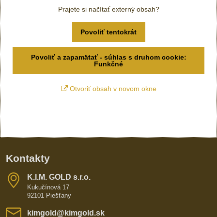
Prajete si načítať externý obsah?
Povoliť tentokrát
Povoliť a zapamätať - súhlas s druhom cookie:
Funkčné
Otvoriť obsah v novom okne
Kontakty
K​​.I​​.M​​. GOLD s​​.r​​.o​​.
Kukučínová 17
92101 Piešťany
kimgold​@kimgold​.sk