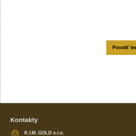
Povoliť te
Kontakty
K​​.I​​.M​​. GOLD s​​.r​​.o​​.