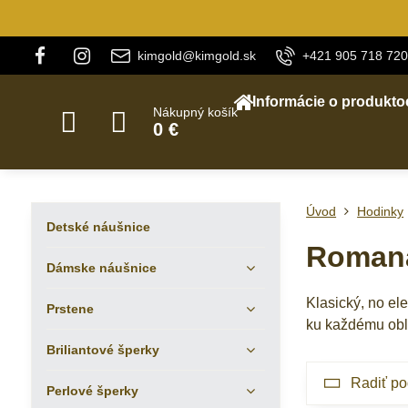
kimgold@kimgold.sk
+421 905 718 720
Informácie o produkto
Nákupný košík
0 €
Úvod
Hodinky
Detské náušnice
Roman
Dámske náušnice
Klasický, no el
Prstene
ku každému oble
Briliantové šperky
Radiť po
Perlové šperky