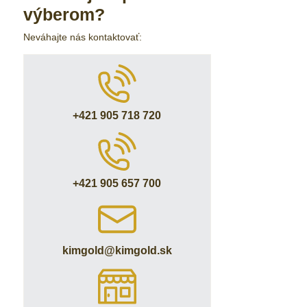
fulltextom
výberom?
Neváhajte nás kontaktovať:
+421 905 718 720
+421 905 657 700
kimgold​@kimgold​.sk