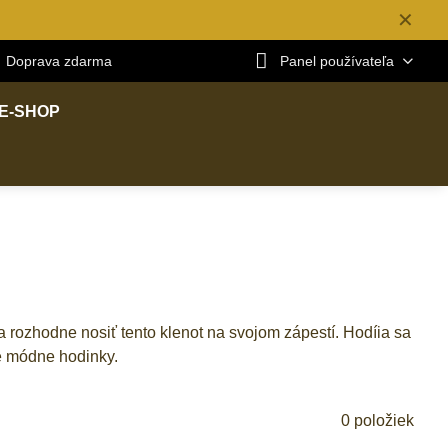
✕
Doprava zdarma
Panel používateľa
E-SHOP
 rozhodne nosiť tento klenot na svojom zápestí. Hodíia sa
e módne hodinky.
0
položiek