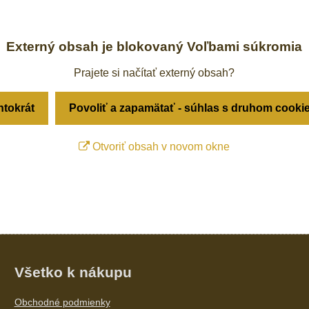
Externý obsah je blokovaný Voľbami súkromia
Prajete si načítať externý obsah?
ntokrát
Povoliť a zapamätať - súhlas s druhom cooki
Otvoriť obsah v novom okne
Všetko k nákupu
Obchodné podmienky