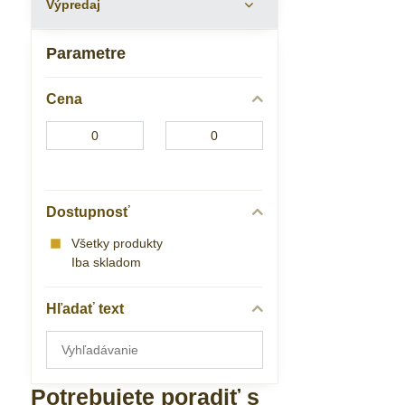
Výpredaj
Parametre
Cena
Od:
Do:
Dostupnosť
Všetky produkty
Iba skladom
Hľadať text
Prehľadať
výsledky
filtra
Potrebujete poradiť s