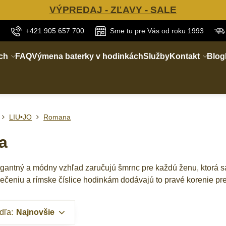
VÝPREDAJ - ZĽAVY - SALE
+421 905 657 700
Sme tu pre Vás od roku 1993
ch
FAQ
Výmena baterky v hodinkách
Služby
Kontakt
Blog
LIU•JO
Romana
a
egantný a módny vzhľad zaručujú šmrnc pre každú ženu, ktorá sa
čeniu a rímske číslice hodinkám dodávajú to pravé korenie pr
dľa:
Najnovšie