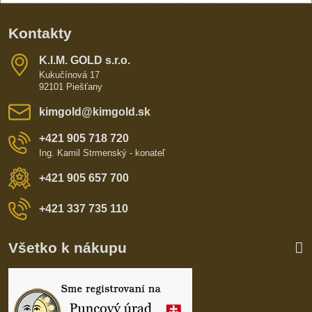
Kontakty
K​​.I​​.M​​. GOLD s​​.r​​.o​​.
Kukučínová 17
92101 Piešťany
kimgold​@kimgold​.sk
+421 905 718 720
Ing. Kamil Strmenský - konateľ
+421 905 657 700
+421 337 735 110
Všetko k nákupu