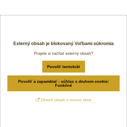
Externý obsah je blokovaný Voľbami súkromia
Prajete si načítať externý obsah?
Povoliť tentokrát
Povoliť a zapamätať - súhlas s druhom cookie:
Funkčné
Otvoriť obsah v novom okne