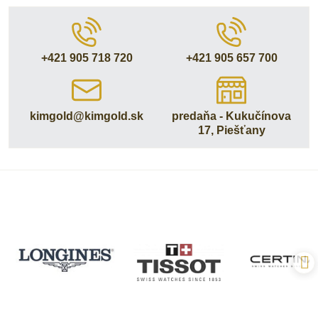
+421 905 718 720
+421 905 657 700
kimgold​@kimgold​.sk
predaňa - Kukučínova
17, Piešťany