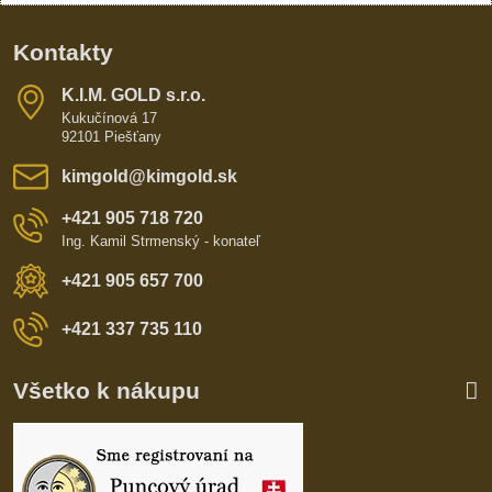
Kontakty
K​​.I​​.M​​. GOLD s​​.r​​.o​​.
Kukučínová 17
92101 Piešťany
kimgold​@kimgold​.sk
+421 905 718 720
Ing. Kamil Strmenský - konateľ
+421 905 657 700
+421 337 735 110
Všetko k nákupu