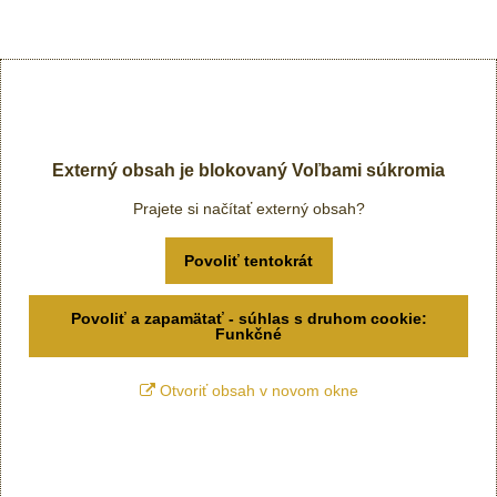
Externý obsah je blokovaný Voľbami súkromia
Prajete si načítať externý obsah?
Povoliť tentokrát
Povoliť a zapamätať - súhlas s druhom cookie:
Funkčné
Otvoriť obsah v novom okne