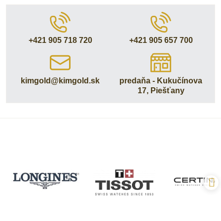
+421 905 718 720
+421 905 657 700
kimgold​@kimgold​.sk
predaňa - Kukučínova
17, Piešťany