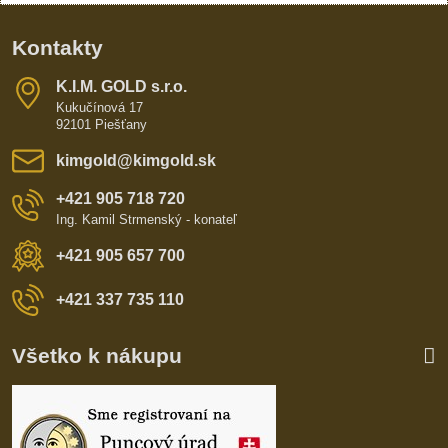
Kontakty
K​​.I​​.M​​. GOLD s​​.r​​.o​​.
Kukučínová 17
92101 Piešťany
kimgold​@kimgold​.sk
+421 905 718 720
Ing. Kamil Strmenský - konateľ
+421 905 657 700
+421 337 735 110
Všetko k nákupu