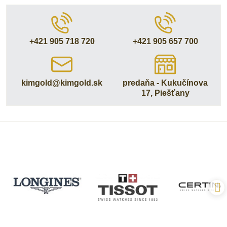
+421 905 718 720
+421 905 657 700
kimgold​@kimgold​.sk
predaňa - Kukučínova
17, Piešťany