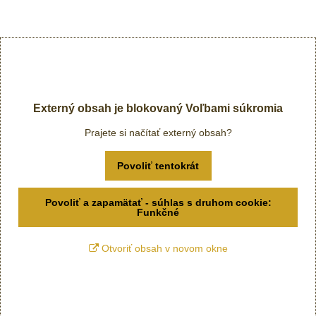
Externý obsah je blokovaný Voľbami súkromia
Prajete si načítať externý obsah?
Povoliť tentokrát
Povoliť a zapamätať - súhlas s druhom cookie:
Funkčné
Otvoriť obsah v novom okne