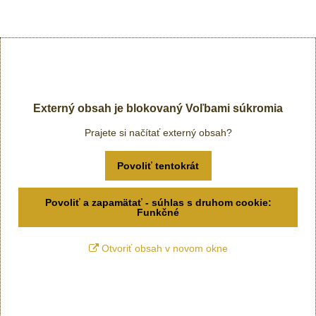
Externý obsah je blokovaný Voľbami súkromia
Prajete si načítať externý obsah?
Povoliť tentokrát
Povoliť a zapamätať - súhlas s druhom cookie:
Funkčné
Otvoriť obsah v novom okne