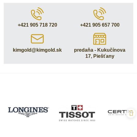
+421 905 718 720
+421 905 657 700
kimgold​@kimgold​.sk
predaňa - Kukučínova
17, Piešťany