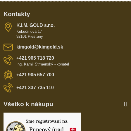
Kontakty
K​​.I​​.M​​. GOLD s​​.r​​.o​​.
Kukučínová 17
92101 Piešťany
kimgold​@kimgold​.sk
+421 905 718 720
Ing. Kamil Strmenský - konateľ
+421 905 657 700
+421 337 735 110
Všetko k nákupu