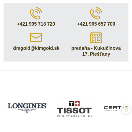
+421 905 718 720
+421 905 657 700
kimgold​@kimgold​.sk
predaňa - Kukučínova
17, Piešťany