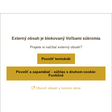
Externý obsah je blokovaný Voľbami súkromia
Prajete si načítať externý obsah?
Povoliť tentokrát
Povoliť a zapamätať - súhlas s druhom cookie:
Funkčné
Otvoriť obsah v novom okne