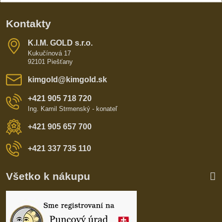
Kontakty
K​​.I​​.M​​. GOLD s​​.r​​.o​​.
Kukučínová 17
92101 Piešťany
kimgold​@kimgold​.sk
+421 905 718 720
Ing. Kamil Strmenský - konateľ
+421 905 657 700
+421 337 735 110
Všetko k nákupu