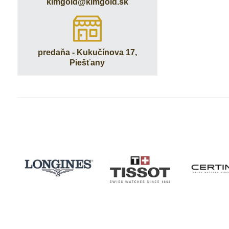
kimgold​@kimgold​.sk
predaňa - Kukučínova 17,
Piešťany