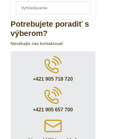
Prehľadať
výsledky
filtra
Potrebujete poradiť s
fulltextom
výberom?
Neváhajte nás kontaktovať:
+421 905 718 720
+421 905 657 700