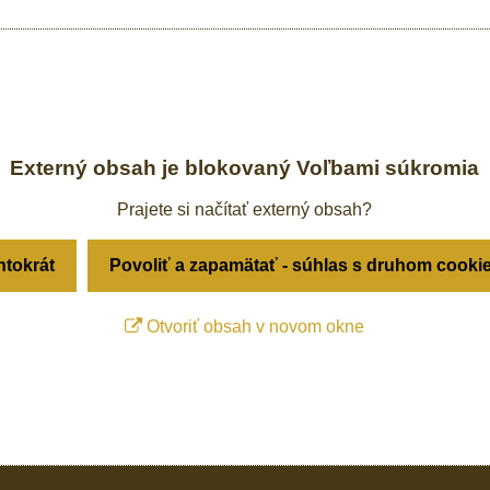
Externý obsah je blokovaný Voľbami súkromia
Prajete si načítať externý obsah?
ntokrát
Povoliť a zapamätať - súhlas s druhom cooki
Otvoriť obsah v novom okne