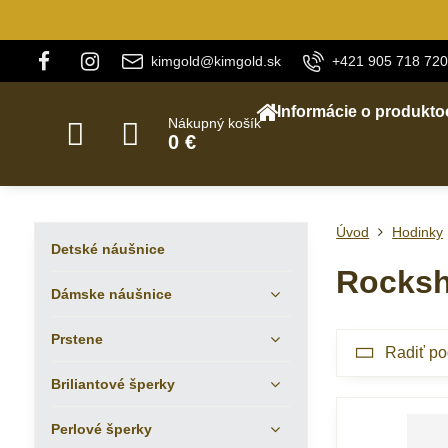
kimgold@kimgold.sk
+421 905 718 720
Informácie o produkto
Nákupný košík
0 €
Úvod
Hodinky
Detské náušnice
Rocksh
Dámske náušnice
Prstene
Radiť po
Briliantové šperky
Perlové šperky