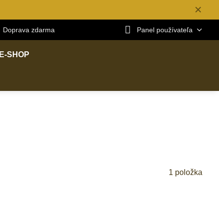
✕
Doprava zdarma
Panel používateľa
E-SHOP
1
položka