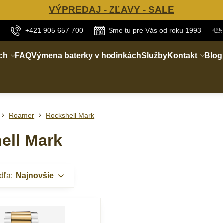
VÝPREDAJ - ZĽAVY - SALE
+421 905 657 700
Sme tu pre Vás od roku 1993
ch
FAQ
Výmena baterky v hodinkách
Služby
Kontakt
Blog
Roamer
Rockshell Mark
ell Mark
dľa:
Najnovšie