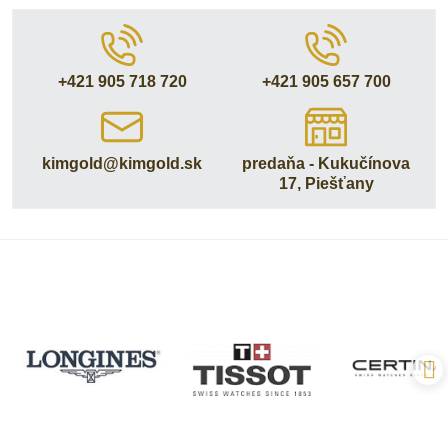
+421 905 718 720
+421 905 657 700
kimgold​@kimgold​.sk
predaňa - Kukučínova
17, Piešťany