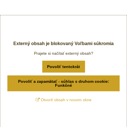
Externý obsah je blokovaný Voľbami súkromia
Prajete si načítať externý obsah?
Povoliť tentokrát
Povoliť a zapamätať - súhlas s druhom cookie:
Funkčné
Otvoriť obsah v novom okne