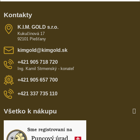
Kontakty
K​​.I​​.M​​. GOLD s​​.r​​.o​​.
Kukučínová 17
92101 Piešťany
kimgold​@kimgold​.sk
+421 905 718 720
Ing. Kamil Strmenský - konateľ
+421 905 657 700
+421 337 735 110
Všetko k nákupu