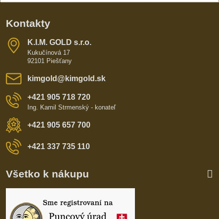
Kontakty
K​​.I​​.M​​. GOLD s​​.r​​.o​​.
Kukučínová 17
92101 Piešťany
kimgold​@kimgold​.sk
+421 905 718 720
Ing. Kamil Strmenský - konateľ
+421 905 657 700
+421 337 735 110
Všetko k nákupu