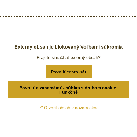
Externý obsah je blokovaný Voľbami súkromia
Prajete si načítať externý obsah?
Povoliť tentokrát
Povoliť a zapamätať - súhlas s druhom cookie:
Funkčné
Otvoriť obsah v novom okne