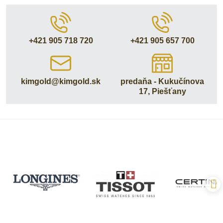
+421 905 718 720
+421 905 657 700
kimgold​@kimgold​.sk
predaňa - Kukučínova
17, Piešťany