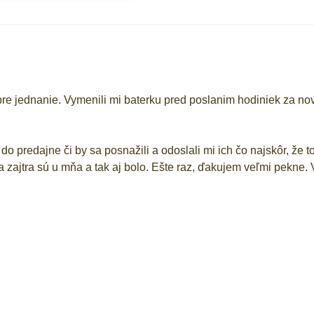
e jednanie. Vymenili mi baterku pred poslanim hodiniek za novu.
predajne či by sa posnažili a odoslali mi ich čo najskôr, že to 
u a zajtra sú u mňa a tak aj bolo. Ešte raz, ďakujem veľmi pek