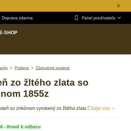
✕
Doprava zdarma
Panel používateľa
E-SHOP
erky
Prstene
Zásnubné prstene
eň zo žltého zlata so
ónom 1855z
steň so zirkónom vyrobený zo žltého zlata
Čítajte viac
- ihneď k odberu