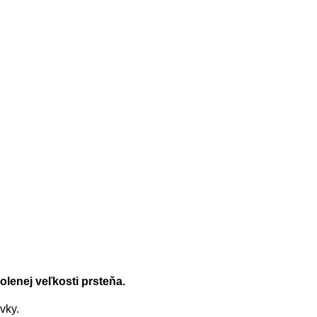
"
lenej veľkosti prsteňa.
ávky.