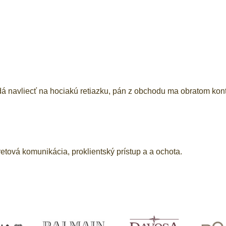
á navliecť na hociakú retiazku, pán z obchodu ma obratom konta
etová komunikácia, proklientský prístup a a ochota.