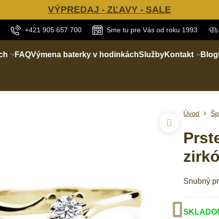
VÝPREDAJ - ZĽAVY - SALE
+421 905 657 700
Sme tu pre Vás od roku 1993
ch
FAQ
Výmena baterky v hodinkách
Služby
Kontakt
Blog
Úvod
Šp
Prst
zirk
Snubný pr
SKLADOM 