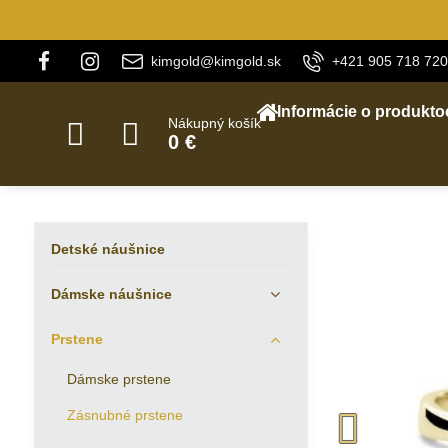
kimgold@kimgold.sk
+421 905 718 720
Informácie o produkto
Nákupný košík
0 €
Detské náušnice
Dámske náušnice
Prstene
Dámske prstene
Zásnubné prstene