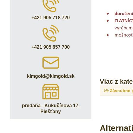
+421 905 718 720
+421 905 657 700
kimgold​@kimgold​.sk
Viac z kat
Zásnubné 
predaňa - Kukučínova 17,
Piešťany
Alternat