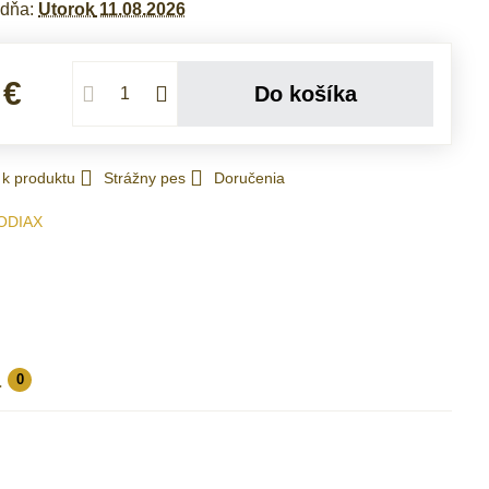
 dňa:
Utorok
11.08.2026
 €
Do košíka
 k produktu
Strážny pes
Doručenia
ODIAX
a
0