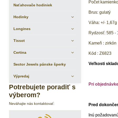
Počet kamienk
Naťahovače hodiniek
Brus: gulatý
Hodinky
Váha: +/- 1,67g
Longines
Rydzosť: 585 - 
Tissot
Kameň : zirkón
Certina
Kód : Z6823
Veľkosti sklad
Sector Jewels pánske šperky
Výpredaj
Pri objednávk
Potrebujete poradiť s
výberom?
Neváhajte nás kontaktovať:
Pred dokončení
Inú požadovanú