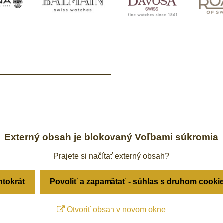
Externý obsah je blokovaný Voľbami súkromia
Prajete si načítať externý obsah?
ntokrát
Povoliť a zapamätať - súhlas s druhom cooki
Otvoriť obsah v novom okne