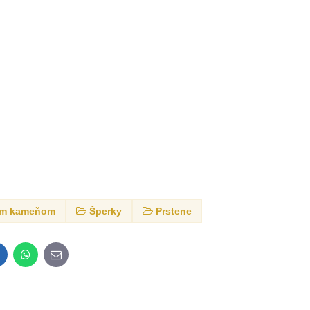
dným kameňom
Šperky
Prstene
inkedIn
WhatsApp
E-
mail