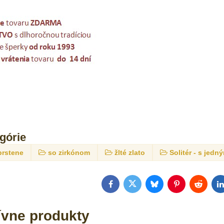
egórie
prstene
so zirkónom
žlté zlato
Solitér - s je
Facebook
Twitter
Bluesky
Pinterest
Reddit
L
ívne produkty