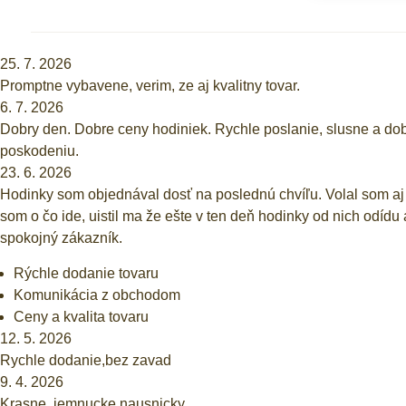
25. 7. 2026
Promptne vybavene, verim, ze aj kvalitny tovar.
6. 7. 2026
Dobry den. Dobre ceny hodiniek. Rychle poslanie, slusne a dobr
poskodeniu.
23. 6. 2026
Hodinky som objednával dosť na poslednú chvíľu. Volal som aj do 
som o čo ide, uistil ma že ešte v ten deň hodinky od nich odíd
spokojný zákazník.
Rýchle dodanie tovaru
Komunikácia z obchodom
Ceny a kvalita tovaru
12. 5. 2026
Rychle dodanie,bez zavad
9. 4. 2026
Krasne, jemnucke nausnicky