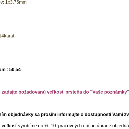
ov: 1x3,75mm
14karat
om : 50,54
e zadajte požadovanú veľkosť prsteňa do "Vaše poznámky
m objednávky sa prosím informujte o dostupnosti Vami zvo
 veľkosť vyrobíme do +/- 10. pracovných dní po úhrade objedn