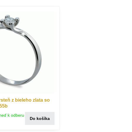
teň z bieleho zlata so
855b
neď k odberu
Do košíka