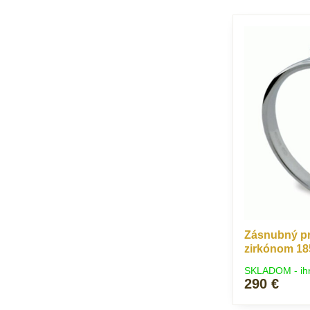
Zásnubný prs
zirkónom 1
SKLADOM - ih
290 €