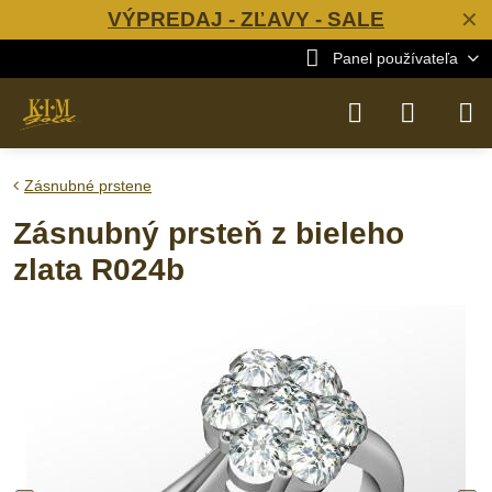
VÝPREDAJ - ZĽAVY - SALE
✕
Panel používateľa
Zásnubné prstene
Zásnubný prsteň z bieleho
zlata R024b