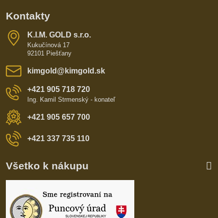
Kontakty
K​​.I​​.M​​. GOLD s​​.r​​.o​​.
Kukučínová 17
92101 Piešťany
kimgold​@kimgold​.sk
+421 905 718 720
Ing. Kamil Strmenský - konateľ
+421 905 657 700
+421 337 735 110
Všetko k nákupu