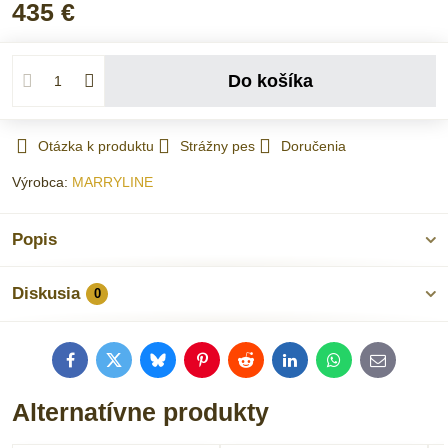
435 €
Do košíka
Otázka k produktu
Strážny pes
Doručenia
Výrobca:
MARRYLINE
Popis
Diskusia
0
Facebook
Twitter
Bluesky
Pinterest
Reddit
LinkedIn
WhatsApp
E-
mail
Alternatívne produkty