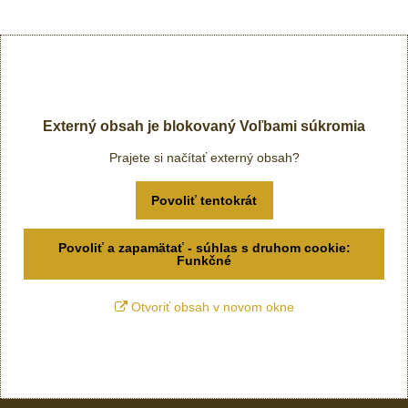
Externý obsah je blokovaný Voľbami súkromia
Prajete si načítať externý obsah?
Povoliť tentokrát
Povoliť a zapamätať - súhlas s druhom cookie:
Funkčné
Otvoriť obsah v novom okne