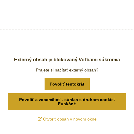
Externý obsah je blokovaný Voľbami súkromia
Prajete si načítať externý obsah?
Povoliť tentokrát
Povoliť a zapamätať - súhlas s druhom cookie:
Funkčné
Otvoriť obsah v novom okne