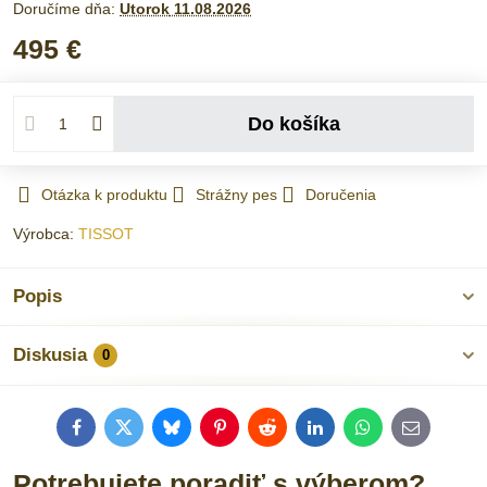
Doručíme dňa:
Utorok
11.08.2026
495 €
Do košíka
Otázka k produktu
Strážny pes
Doručenia
Výrobca:
TISSOT
Popis
Diskusia
0
Facebook
Twitter
Bluesky
Pinterest
Reddit
LinkedIn
WhatsApp
E-
mail
Potrebujete poradiť s výberom?