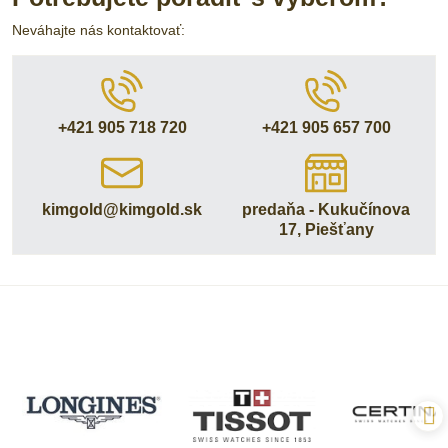
Neváhajte nás kontaktovať:
+421 905 718 720
+421 905 657 700
kimgold​@kimgold​.sk
predaňa - Kukučínova
17, Piešťany