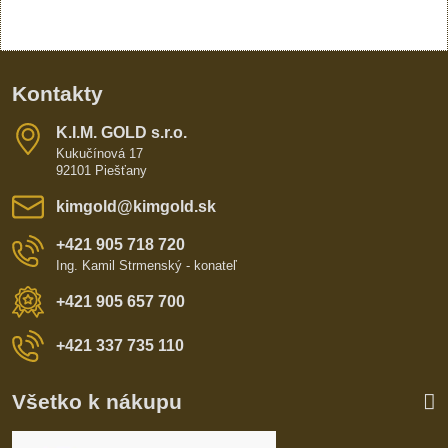
Kontakty
K​​.I​​.M​​. GOLD s​​.r​​.o​​.
Kukučínová 17
92101 Piešťany
kimgold​@kimgold​.sk
+421 905 718 720
Ing. Kamil Strmenský - konateľ
+421 905 657 700
+421 337 735 110
Všetko k nákupu