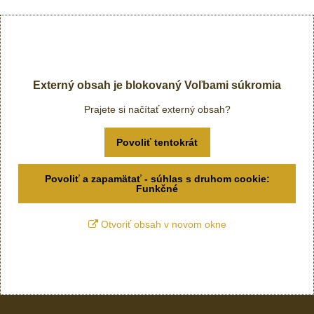
Externý obsah je blokovaný Voľbami súkromia
Prajete si načítať externý obsah?
Povoliť tentokrát
Povoliť a zapamätať - súhlas s druhom cookie:
Funkčné
Otvoriť obsah v novom okne