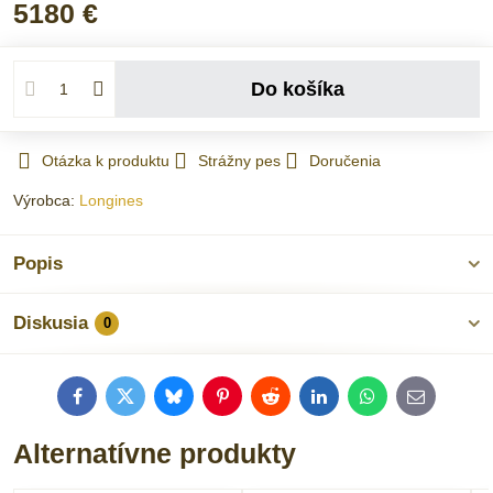
5180 €
Do košíka
Otázka k produktu
Strážny pes
Doručenia
Výrobca:
Longines
Popis
Diskusia
0
Facebook
Twitter
Bluesky
Pinterest
Reddit
LinkedIn
WhatsApp
E-
mail
Alternatívne produkty