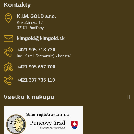
Kontakty
K​​.I​​.M​​. GOLD s​​.r​​.o​​.
Kukučínová 17
92101 Piešťany
kimgold​@kimgold​.sk
+421 905 718 720
Ing. Kamil Strmenský - konateľ
+421 905 657 700
+421 337 735 110
Všetko k nákupu