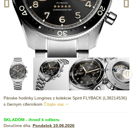
Pánske hodinky Longines z kolekcie Spirit FLYBACK (L38214536)
s čiernym ciferníkom
Čítajte viac
SKLADOM - ihneď k odberu
Doručíme dňa:
Pondelok
10.08.2026