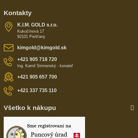
Kontakty
K​​.I​​.M​​. GOLD s​​.r​​.o​​.
Kukučínová 17
92101 Piešťany
kimgold​@kimgold​.sk
+421 905 718 720
Ing. Kamil Strmenský - konateľ
+421 905 657 700
+421 337 735 110
Všetko k nákupu