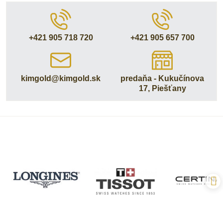
+421 905 718 720
+421 905 657 700
kimgold​@kimgold​.sk
predaňa - Kukučínova
17, Piešťany