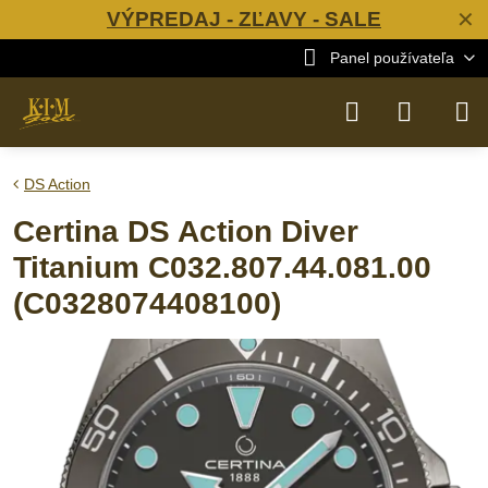
VÝPREDAJ - ZĽAVY - SALE
✕
Panel používateľa
DS Action
Certina DS Action Diver
Titanium C032.807.44.081.00
(C0328074408100)