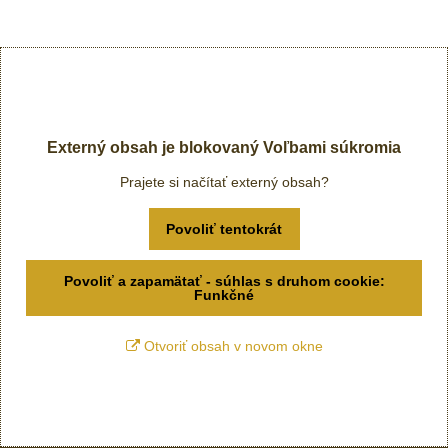
Externý obsah je blokovaný Voľbami súkromia
Prajete si načítať externý obsah?
Povoliť tentokrát
Povoliť a zapamätať - súhlas s druhom cookie:
Funkčné
Otvoriť obsah v novom okne