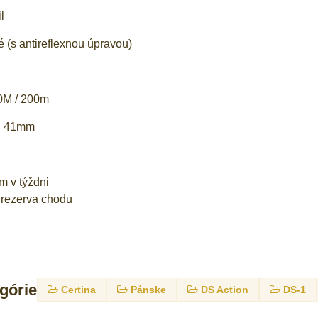
l
é (s antireflexnou úpravou)
0M / 200m
a: 41mm
m v týždni
 rezerva chodu
egórie
Certina
Pánske
DS Action
DS-1