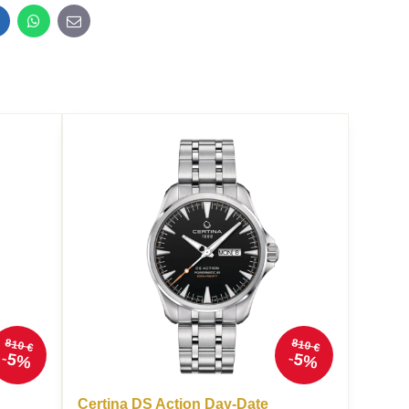
inkedIn
WhatsApp
E-
mail
810 €
810 €
5%
5%
Certina DS Action Day-Date