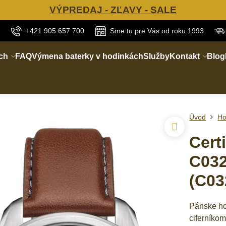
VÝPREDAJ - ZĽAVY - SALE
+421 905 657 700
Sme tu pre Vás od roku 1993
ch
FAQ
Výmena baterky v hodinkách
Služby
Kontakt
Blog
Úvod
Ho
Cert
C032
(C03
Pánske ho
ciferníko