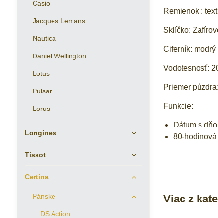
Casio
Remienok : texti
Jacques Lemans
Sklíčko: Zafírov
Nautica
Ciferník: modrý
Daniel Wellington
Vodotesnosť: 2
Lotus
Priemer púzdr
Pulsar
Funkcie:
Lorus
Dátum s dňo
Longines
80-hodinová
Tissot
Certina
Pánske
Viac z kat
DS Action