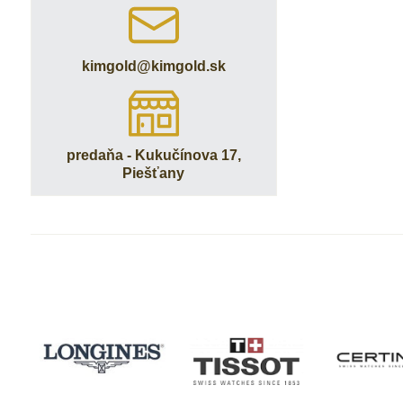
kimgold​@kimgold​.sk
predaňa - Kukučínova 17,
Piešťany