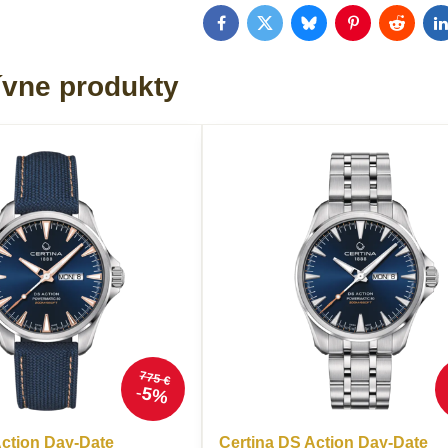
Facebook
Twitter
Bluesky
Pinterest
Reddit
L
ívne produkty
775 €
5%
Action Day-Date
Certina DS Action Day-Date