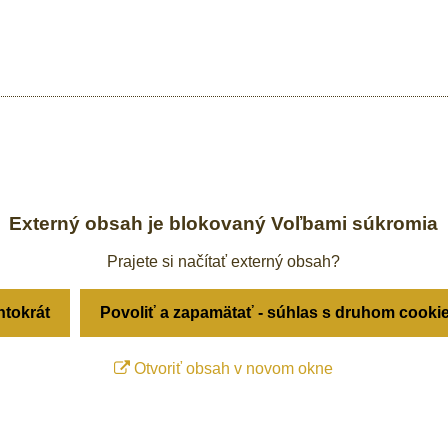
Externý obsah je blokovaný Voľbami súkromia
Prajete si načítať externý obsah?
ntokrát
Povoliť a zapamätať - súhlas s druhom cooki
Otvoriť obsah v novom okne