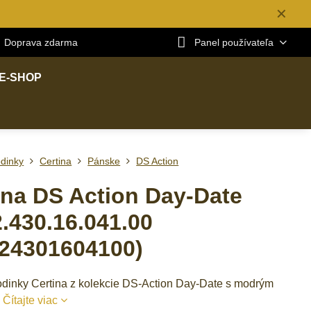
✕
Doprava zdarma
Panel používateľa
E-SHOP
dinky
Certina
Pánske
DS Action
ina DS Action Day-Date
.430.16.041.00
24301604100)
dinky Certina z kolekcie DS-Action Day-Date s modrým
m
Čítajte viac