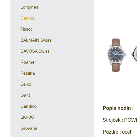
Longines
Certina
Tissot
BALMAIN Swiss
DAVOSA Swiss
Roamer
Festina
Seiko
Gant
Candino
Popis hodín :
LIU•JO
Strojček : PO
Grovana
Púzdro : oceľ