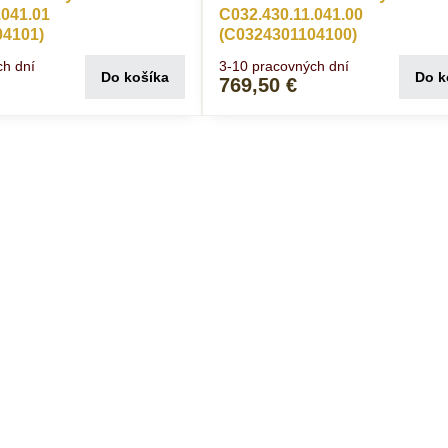
.041.01
C032.430.11.041.00
04101)
(C0324301104100)
ch dní
3-10 pracovných dní
Do košíka
Do k
769,50 €