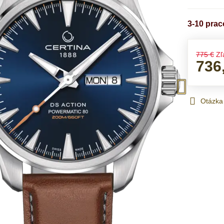
3-10 pra
775 €
Zľ
736
Otázka