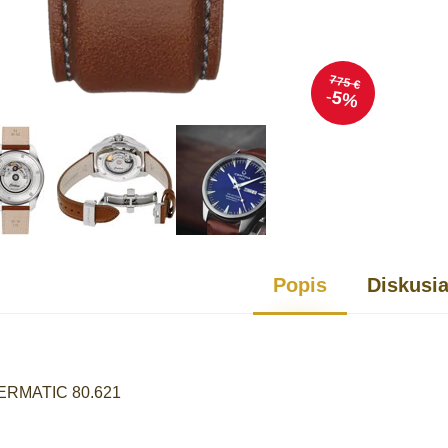
775 €
5%
Popis
Diskusi
WERMATIC 80.621