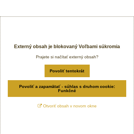
Externý obsah je blokovaný Voľbami súkromia
Prajete si načítať externý obsah?
Povoliť tentokrát
Povoliť a zapamätať - súhlas s druhom cookie:
Funkčné
Otvoriť obsah v novom okne