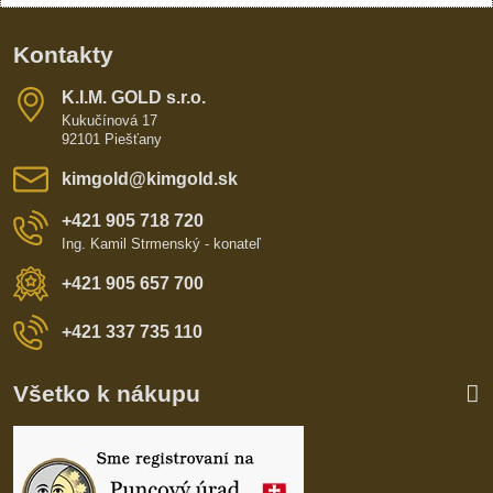
Kontakty
K​​.I​​.M​​. GOLD s​​.r​​.o​​.
Kukučínová 17
92101 Piešťany
kimgold​@kimgold​.sk
+421 905 718 720
Ing. Kamil Strmenský - konateľ
+421 905 657 700
+421 337 735 110
Všetko k nákupu