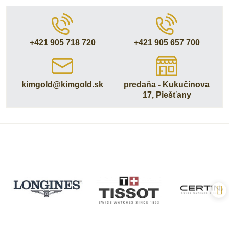
+421 905 718 720
+421 905 657 700
kimgold​@kimgold​.sk
predaňa - Kukučínova
17, Piešťany