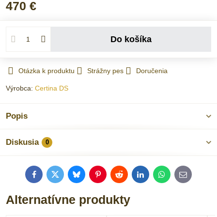
470 €
Do košíka
Otázka k produktu
Strážny pes
Doručenia
Výrobca:
Certina DS
Popis
Diskusia
0
Facebook
Twitter
Bluesky
Pinterest
Reddit
LinkedIn
WhatsApp
E-
mail
Alternatívne produkty