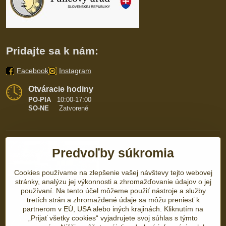
Pridajte sa k nám:
Facebook
Instagram
Otváracie hodiny
PO-PIA
10:00-17:00
SO-NE
Zatvorené
Predvoľby súkromia
Cookies používame na zlepšenie vašej návštevy tejto webovej
stránky, analýzu jej výkonnosti a zhromažďovanie údajov o jej
používaní. Na tento účel môžeme použiť nástroje a služby
tretích strán a zhromaždené údaje sa môžu preniesť k
partnerom v EÚ, USA alebo iných krajinách. Kliknutím na
„Prijať všetky cookies“ vyjadrujete svoj súhlas s týmto