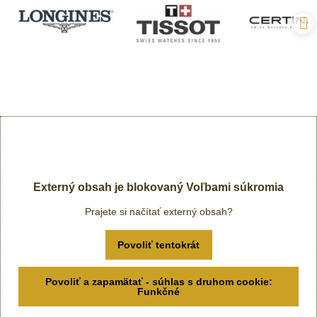
Externý obsah je blokovaný Voľbami súkromia
Prajete si načítať externý obsah?
Povoliť tentokrát
Povoliť a zapamätať - súhlas s druhom cookie:
Funkčné