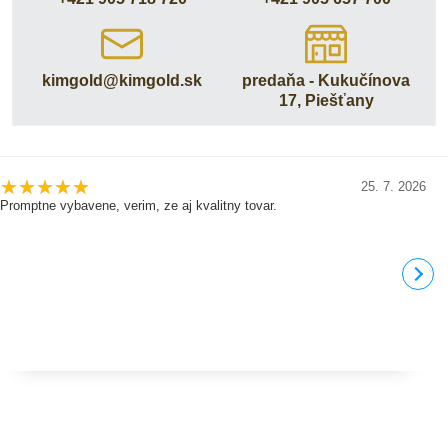
kimgold​@kimgold​.sk
predaňa - Kukučínova
17, Piešťany
25. 7. 2026
Promptne vybavene, verim, ze aj kvalitny tovar.
D
j
b