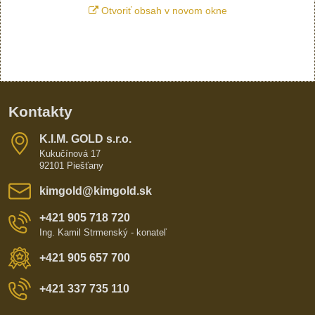
Otvoriť obsah v novom okne
Kontakty
K​​.I​​.M​​. GOLD s​​.r​​.o​​.
Kukučínová 17
92101 Piešťany
kimgold​@kimgold​.sk
+421 905 718 720
Ing. Kamil Strmenský - konateľ
+421 905 657 700
+421 337 735 110