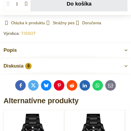
Do košíka
Otázka k produktu
Strážny pes
Doručenia
Výrobca:
TISSOT
Popis
Diskusia
0
Facebook
Twitter
Bluesky
Pinterest
Reddit
LinkedIn
WhatsApp
E-
mail
Alternatívne produkty