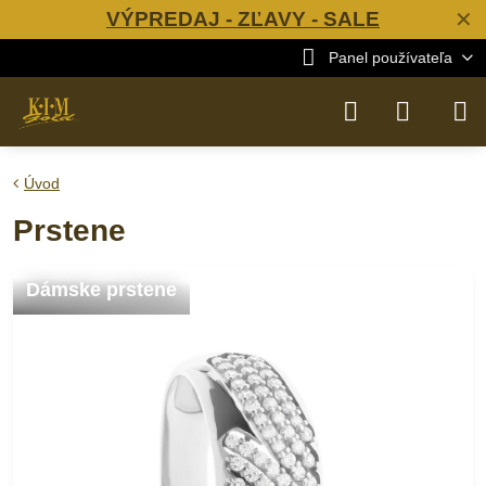
VÝPREDAJ - ZĽAVY - SALE
✕
Panel používateľa
Úvod
Prstene
Dámske prstene