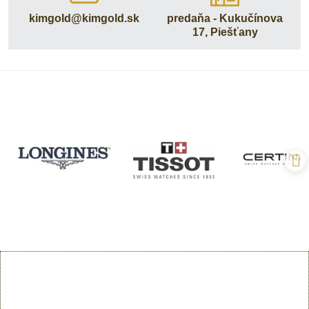
kimgold​@kimgold​.sk
predaňa - Kukučínova
17, Piešťany