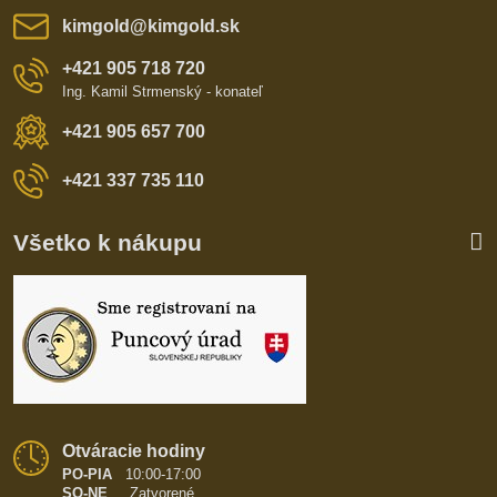
kimgold​@kimgold​.sk
+421 905 718 720
Ing. Kamil Strmenský - konateľ
+421 905 657 700
+421 337 735 110
Všetko k nákupu
Otváracie hodiny
PO-PIA
10:00-17:00
SO-NE
Zatvorené