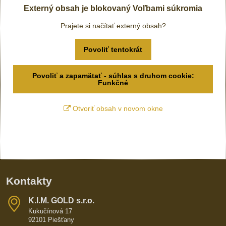
Externý obsah je blokovaný Voľbami súkromia
Prajete si načítať externý obsah?
Povoliť tentokrát
Povoliť a zapamätať - súhlas s druhom cookie:
Funkčné
Otvoriť obsah v novom okne
Kontakty
K​​.I​​.M​​. GOLD s​​.r​​.o​​.
Kukučínová 17
92101 Piešťany